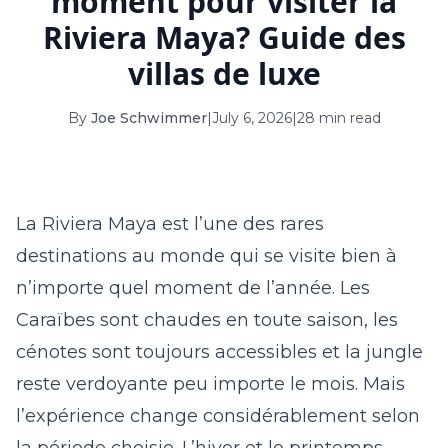
moment pour visiter la
16
17
18
19
20
21
22
Riviera Maya? Guide des
23
24
25
26
27
28
29
villas de luxe
30
31
By
Joe Schwimmer
|
July 6, 2026
|
28 min read
September 2026
S
M
T
W
T
F
S
La Riviera Maya est l’une des rares
1
2
3
4
5
destinations au monde qui se visite bien à
6
7
8
9
10
11
12
n’importe quel moment de l’année. Les
13
14
15
16
17
18
19
Caraïbes sont chaudes en toute saison, les
cénotes sont toujours accessibles et la jungle
20
21
22
23
24
25
26
reste verdoyante peu importe le mois. Mais
27
28
29
30
l’expérience change considérablement selon