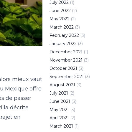
July
2022
(
1
)
June
2022
(
2
)
May
2022
(
2
)
March
2022
(
3
)
February
2022
(
3
)
January
2022
(
3
)
December
2021
(
1
)
November
2021
(
3
)
October
2021
(
3
)
September
2021
(
3
)
alors mieux vaut
August
2021
(
3
)
au Mexique offre
July
2021
(
2
)
tés de passer
June
2021
(
3
)
lla décrite
May
2021
(
3
)
rajet en
April
2021
(
2
)
March
2021
(
1
)