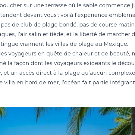
éboucher sur une terrasse où le sable commence ju
23
24
25
26
27
28
29
27
28
29
30
s’étendent devant vous : voilà l’expérience emblé
30
31
, pas de club de plage bondé, pas de course matin
es, l’air salin et tiède, et la liberté de marcher d
stingue vraiment les villas de plage au Mexique.
 les voyageurs en quête de chaleur et de beauté, m
mé la façon dont les voyageurs exigeants le décou
é, et un accès direct à la plage qu’aucun complexe
villa en bord de mer, l’océan fait partie intégran