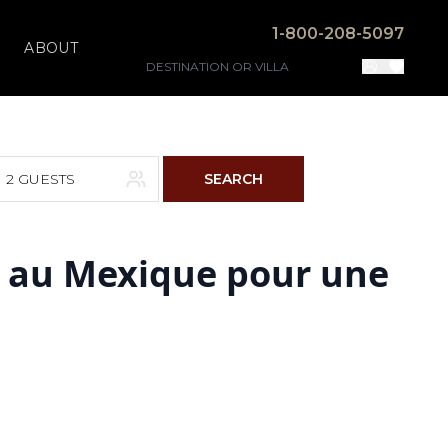
1-800-208-5097
ABOUT
2 GUESTS
SEARCH
er au Mexique pour une
F
S
4
5
11
12
18
19
25
26