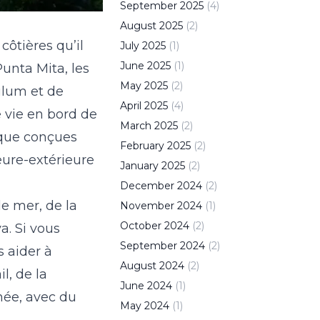
September
2025
(
4
)
August
2025
(
2
)
côtières qu’il
July
2025
(
1
)
June
2025
(
1
)
Punta Mita, les
May
2025
(
2
)
ulum et de
April
2025
(
4
)
e vie en bord de
March
2025
(
2
)
xique conçues
February
2025
(
2
)
eure-extérieure
January
2025
(
2
)
December
2024
(
2
)
e mer, de la
November
2024
(
1
)
October
2024
(
2
)
a. Si vous
September
2024
(
2
)
s aider à
August
2024
(
2
)
l, de la
June
2024
(
1
)
née, avec du
May
2024
(
1
)