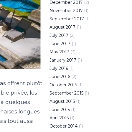
December
2017
(
2
)
November
2017
(
1
)
September
2017
(
1
)
August
2017
(
1
)
July
2017
(
2
)
June
2017
(
1
)
May
2017
(
3
)
January
2017
(
1
)
July
2016
(
1
)
June
2016
(
2
)
as offrent plutôt
October
2015
(
1
)
le privée, les
September
2015
(
1
)
August
2015
(
1
)
, à quelques
June
2015
(
1
)
chaises longues
April
2015
(
1
)
is tout aussi
October
2014
(
1
)