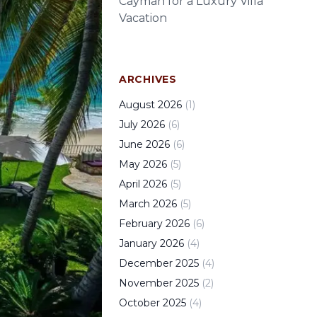
Cayman for a Luxury Villa
Vacation
ARCHIVES
August
2026
(
1
)
July
2026
(
6
)
June
2026
(
6
)
May
2026
(
5
)
April
2026
(
5
)
March
2026
(
5
)
February
2026
(
6
)
January
2026
(
4
)
December
2025
(
4
)
November
2025
(
2
)
October
2025
(
4
)