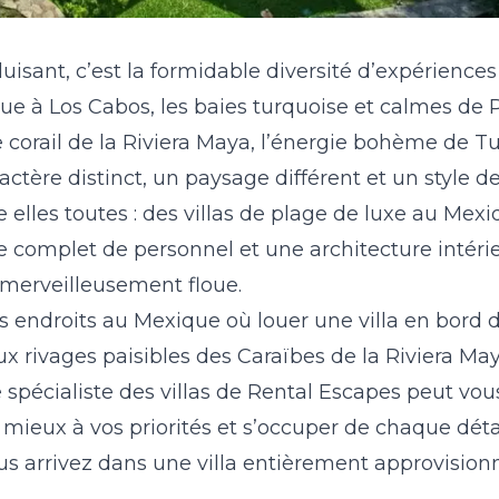
sant, c’est la formidable diversité d’expériences 
que à Los Cabos, les baies turquoise et calmes de 
e corail de la Riviera Maya, l’énergie bohème de T
ctère distinct, un paysage différent et un style d
re elles toutes : des villas de plage de luxe au Me
ice complet de personnel et une architecture intéri
ge merveilleusement floue.
 endroits au Mexique où louer une villa en bord d
x rivages paisibles des Caraïbes de la Riviera May
e spécialiste des villas de Rental Escapes peut vou
mieux à vos priorités et s’occuper de chaque détai
arrivez dans une villa entièrement approvision