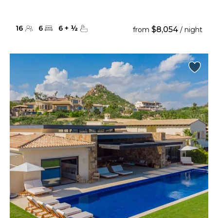
16
6
6
+
½
$8,054
from
/ night