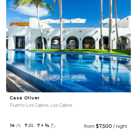
Casa Oliver
Puerto Los Cabos, Los Cabos
14
7
7
+
½
$7,500
from
/ night