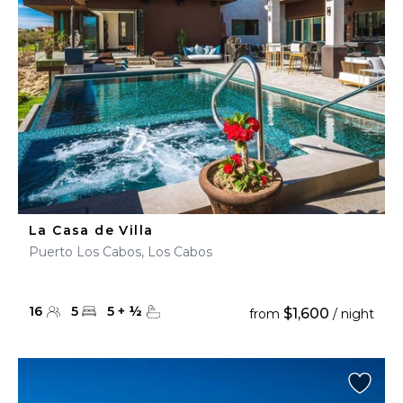
La Casa de Villa
Puerto Los Cabos, Los Cabos
16
5
5
+
½
$1,600
from
/ night