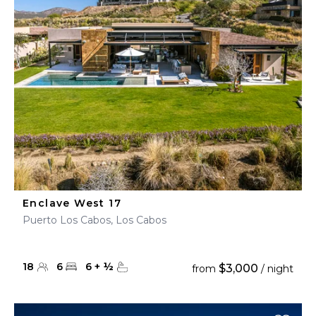
Enclave West 17
Puerto Los Cabos, Los Cabos
18
6
6
+
½
$3,000
from
/ night