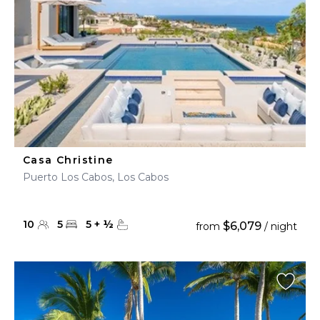
Casa Christine
Puerto Los Cabos, Los Cabos
10
5
5
+
½
$6,079
from
/ night