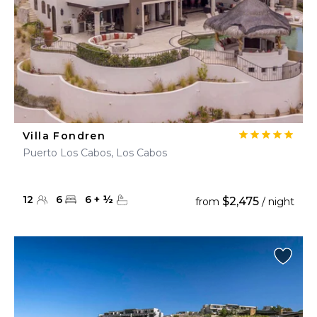
Villa Fondren
Puerto Los Cabos, Los Cabos
12
6
6
+
½
$2,475
from
/ night