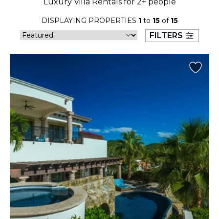
Luxury Villa Rentals for 2+ people
23
24
25
26
27
28
29
DISPLAYING PROPERTIES
1
to
15
of
15
30
31
FILTERS
September 2026
S
M
T
W
T
F
S
1
2
3
4
5
6
7
8
9
10
11
12
13
14
15
16
17
18
19
20
21
22
23
24
25
26
27
28
29
30