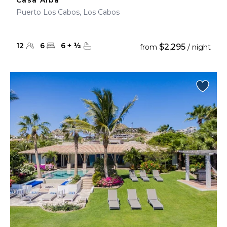
Casa Alba
Puerto Los Cabos, Los Cabos
12
6
6
+
½
$2,295
from
/ night