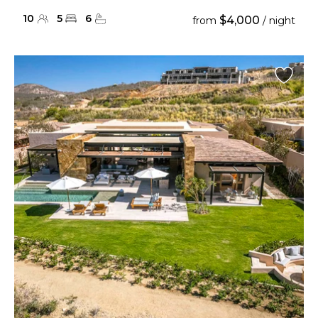
10
5
6
$4,000
from
/ night