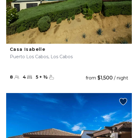
Casa Isabelle
Puerto Los Cabos, Los Cabos
8
4
5
+
½
$1,500
from
/ night