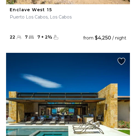
Enclave West 15
Puerto Los Cabos, Los Cabos
22
7
7
+
2
½
$4,250
from
/ night