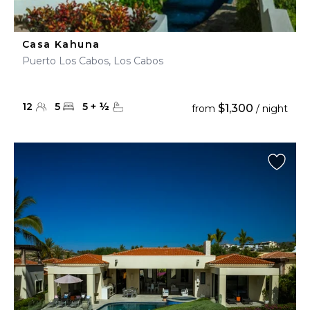
Casa Kahuna
Puerto Los Cabos, Los Cabos
12
5
5
+
½
$1,300
from
/ night