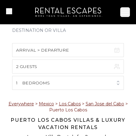
Ope
ARRIVAL > DEPARTURE
2 GUESTS
August 2026
S
M
T
W
T
F
S
1
BEDROOMS
1
2
3
4
5
6
7
8
Everywhere
>
Mexico
>
Los Cabos
>
San Jose del Cabo
>
Puerto Los Cabos
9
10
11
12
13
14
15
PUERTO LOS CABOS VILLAS & LUXURY
VACATION RENTALS
16
17
18
19
20
21
22