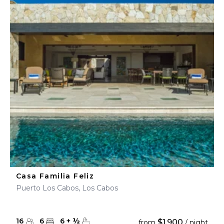
Casa Familia Feliz
Puerto Los Cabos, Los Cabos
16
6
6
+
½
$1,900
from
/ night