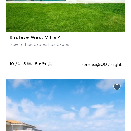
Enclave West Villa 4
Puerto Los Cabos, Los Cabos
10
5
5
+
½
$5,500
from
/ night