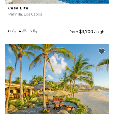
Casa Lita
Palmilla, Los Cabos
8
4
5
$3,700
from
/ night