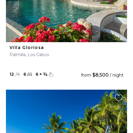
Villa Gloriosa
Palmilla, Los Cabos
12
6
6
+
½
$8,500
from
/ night