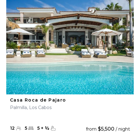
Casa Roca de Pajaro
Palmilla, Los Cabos
12
5
5
+
½
$5,500
from
/ night