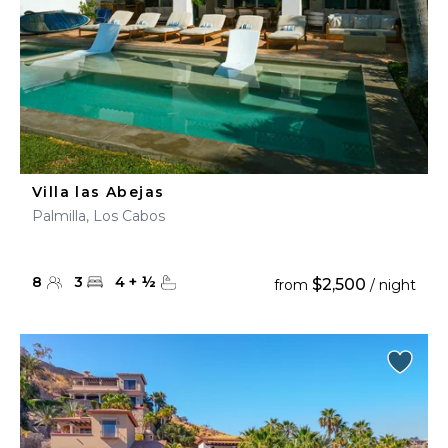
Villa las Abejas
Palmilla, Los Cabos
8
3
4
+
½
$2,500
from
/ night