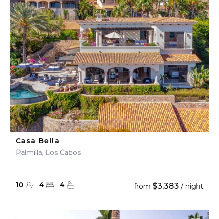
Casa Bella
Palmilla, Los Cabos
10
4
4
$3,383
from
/ night