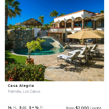
Casa Alegria
Palmilla, Los Cabos
14
5
5
+
½
$2,000
from
/ night