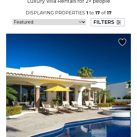
Luxury Villa Rentals for 2+ people
23
24
25
26
27
28
29
DISPLAYING PROPERTIES
1
to
17
of
17
30
31
FILTERS
September 2026
S
M
T
W
T
F
S
1
2
3
4
5
6
7
8
9
10
11
12
13
14
15
16
17
18
19
20
21
22
23
24
25
26
27
28
29
30