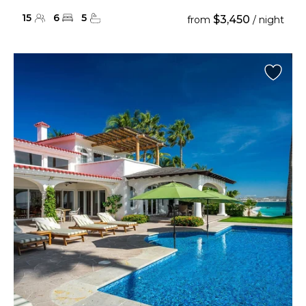
15
6
5
$3,450
from
/ night