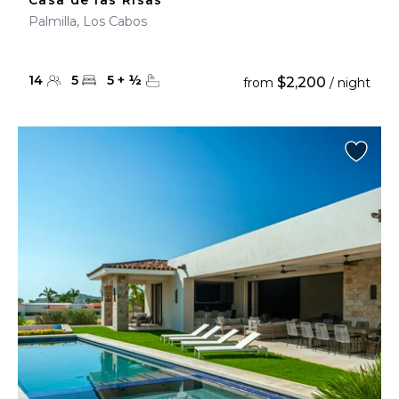
Casa de las Risas
Palmilla, Los Cabos
14
5
5
+
½
$2,200
from
/ night