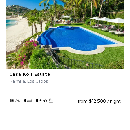
Casa Koll Estate
Palmilla, Los Cabos
18
8
8
+
½
$12,500
from
/ night