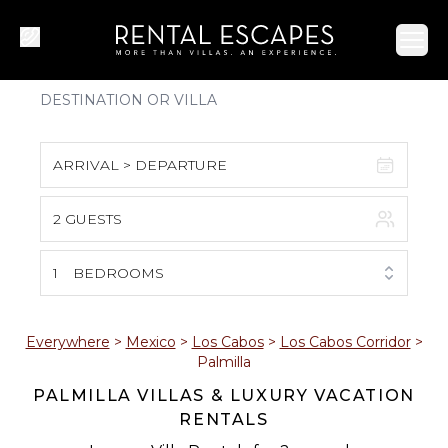
Ope
ARRIVAL > DEPARTURE
2 GUESTS
August 2026
S
M
T
W
T
F
S
1
BEDROOMS
1
2
3
4
5
6
7
8
Everywhere
>
Mexico
>
Los Cabos
>
Los Cabos Corridor
>
Palmilla
9
10
11
12
13
14
15
PALMILLA VILLAS & LUXURY VACATION
RENTALS
16
17
18
19
20
21
22