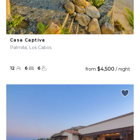
Casa Captiva
Palmilla, Los Cabos
12
6
6
$4,500
from
/ night