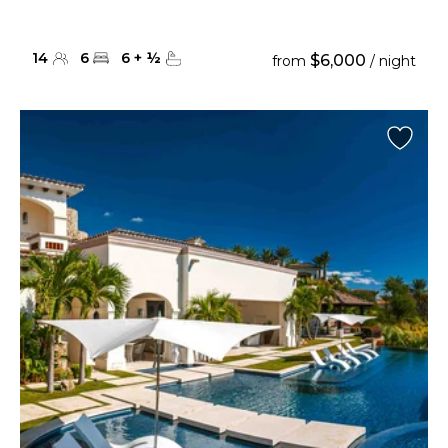
14
6
6
+
½
$6,000
from
/ night