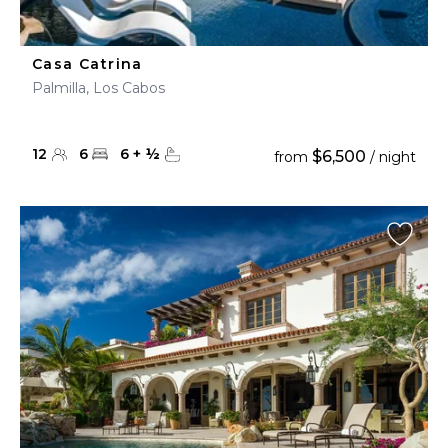
Casa Catrina
Palmilla, Los Cabos
12
6
6
+
½
$6,500
from
/ night