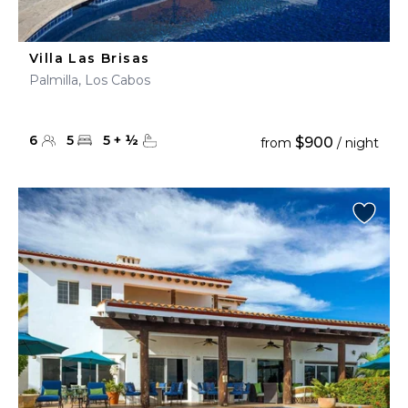
Villa Las Brisas
Palmilla, Los Cabos
6
5
5
+
½
$900
from
/ night