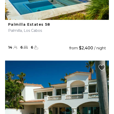
Palmilla Estates 58
Palmilla, Los Cabos
14
6
6
$2,400
from
/ night