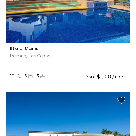
Stela Maris
Palmilla, Los Cabos
10
5
5
$1,100
from
/ night