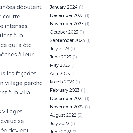
atinées débutent
January
2024
(
1
)
December
2023
(
1
)
e courte
November
2023
(
1
)
e intenses.
October
2023
(
1
)
ient à la
September
2023
(
1
)
ce qui a été
July
2023
(
1
)
pêches à leur
June
2023
(
1
)
May
2023
(
1
)
ous les façades
April
2023
(
1
)
March
2023
(
1
)
n village perché
February
2023
(
1
)
t à la villa
December
2022
(
1
)
November
2022
(
2
)
 villages
August
2022
(
3
)
diévaux se
July
2022
(
1
)
uée devient
June
2022
(
2
)