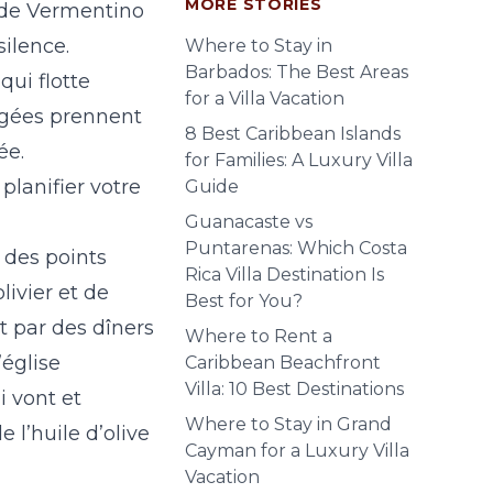
MORE STORIES
e de Vermentino
silence.
Where to Stay in
Barbados: The Best Areas
ui flotte
for a Villa Vacation
angées prennent
8 Best Caribbean Islands
ée.
for Families: A Luxury Villa
planifier votre
Guide
Guanacaste vs
Puntarenas: Which Costa
 des points
Rica Villa Destination Is
livier et de
Best for You?
t par des dîners
Where to Rent a
’église
Caribbean Beachfront
Villa: 10 Best Destinations
i vont et
Where to Stay in Grand
 l’huile d’olive
Cayman for a Luxury Villa
Vacation