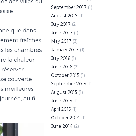
ez des villas où
September
2017
(
1
)
ssise
August
2017
(
1
)
July
2017
(
2
)
scane que dans
June
2017
(
1
)
lement fraîches
May
2017
(
3
)
ans les chambres
January
2017
(
1
)
July
2016
(
1
)
re la chaleur
June
2016
(
2
)
 réserver.
October
2015
(
1
)
sse couverte
September
2015
(
1
)
es meilleures
August
2015
(
1
)
journée, au fil
June
2015
(
1
)
April
2015
(
1
)
October
2014
(
1
)
June
2014
(
2
)