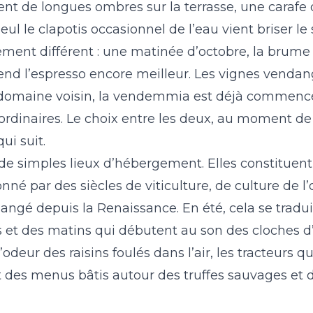
tent de longues ombres sur la terrasse, une caraf
23
24
25
26
27
28
29
27
28
29
30
seul le clapotis occasionnel de l’eau vient briser le 
nt différent : une matinée d’octobre, la brume q
30
31
’il rend l’espresso encore meilleur. Les vignes vend
n domaine voisin, la vendemmia est déjà commenc
rdinaires. Le choix entre les deux, au moment de 
ui suit.
 de simples lieux d’hébergement. Elles constituent
é par des siècles de viticulture, de culture de l’o
hangé depuis la Renaissance. En été, cela se tradui
s et des matins qui débutent au son des cloches d
odeur des raisins foulés dans l’air, les tracteurs qu
et des menus bâtis autour des truffes sauvages et de