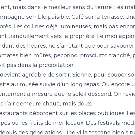
 lent, mais dans le meilleur sens du terme. Les m
a campagne semble paisible. Café sur la terrasse. Un
rès. Les collines déjà lumineuses, mais pas encor
ent tranquillement vers la propriété. Le midi appart
endant des heures, ne s’arrêtant que pour savourer 
mates bien mûres, pecorino, prosciutto tranché, 
vit pas dans la précipitation.
l devient agréable de sortir. Sienne, pour souper s
isite au musée suivie d’un long repas. Ou encore u
entement à mesure que le soleil descend. On revien
e l’air demeure chaud, mais doux.
estaurants débordent sur les places publiques. Les
cèpes ou les fruits de mer locaux. Des festivals mé
 depuis des générations. Une villa toscane bien sit