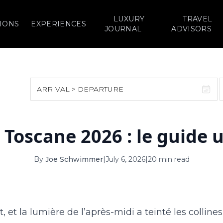
LUXURY
TRAVEL
IONS
EXPERIENCES
JOURNAL
ADVISORS
ARRIVAL > DEPARTURE
August 2026
September 2026
n Toscane 2026 : le guide
S
M
T
W
T
F
S
S
M
T
W
T
1
1
2
3
By
Joe Schwimmer
|
July 6, 2026
|
20 min read
2
3
4
5
6
7
8
6
7
8
9
10
9
10
11
12
13
14
15
13
14
15
16
17
t, et la lumière de l’après-midi a teinté les collin
16
17
18
19
20
21
22
20
21
22
23
24