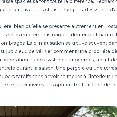
asse spacieuse font toute la différence. Recherch
quotidien, avec des chaises longues, des zones d’a
culière, bien qu’elle se présente autrement en To
es villas en pierre historiques demeurent naturel
rs ombragés. La climatisation se trouve souvent d
est judicieux de vérifier comment une propriété gè
son orientation ou des systèmes modernes, avant de
entrale durant la saison. Une pergola ou une terra
pers tardifs sans devoir se replier à l’intérieur. L
 donnant aux invités des options tout au long de la 