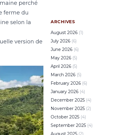
 domaine perché
ne ferme du
ine selon la
ARCHIVES
August
2026
(
1
)
uelle version de
July
2026
(
6
)
June
2026
(
6
)
May
2026
(
5
)
April
2026
(
5
)
March
2026
(
5
)
February
2026
(
6
)
January
2026
(
4
)
December
2025
(
4
)
November
2025
(
2
)
October
2025
(
4
)
September
2025
(
4
)
August
2025
(
2
)