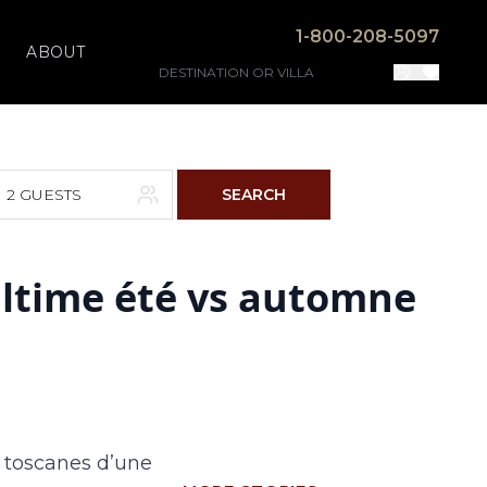
1-800-208-5097
ABOUT
2 GUESTS
SEARCH
 ultime été vs automne
F
S
4
5
11
12
18
19
es toscanes d’une
25
26