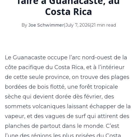
faire à Guanacaste, au
16
17
18
19
20
21
22
Costa Rica
23
24
25
26
27
28
29
By
Joe Schwimmer
|
July 7, 2026
|
21 min read
30
31
September 2026
Le Guanacaste occupe l’arc nord-ouest de la
S
M
T
W
T
F
S
côte pacifique du Costa Rica, et à l’intérieur
1
2
3
4
5
de cette seule province, on trouve des plages
6
7
8
9
10
11
12
bordées de bois flotté, une forêt tropicale
13
14
15
16
17
18
19
sèche qui devient dorée dès février, des
sommets volcaniques laissant échapper de la
20
21
22
23
24
25
26
vapeur, et des vagues de surf qui attirent des
27
28
29
30
planches de partout dans le monde. C’est
l’une des régions les plus prisées du Costa