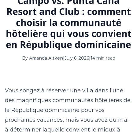
Campo vs. Punta Cana
16
17
18
19
20
21
22
Resort and Club : comment
23
24
25
26
27
28
29
choisir la communauté
hôtelière qui vous convient
30
31
en République dominicaine
September 2026
S
M
T
W
T
F
S
By
Amanda Aitken
|
July 6, 2026
|
14 min read
1
2
3
4
5
6
7
8
9
10
11
12
Vous songez à réserver une villa dans l’une
13
14
15
16
17
18
19
des magnifiques communautés hôtelières de
20
21
22
23
24
25
26
la République dominicaine pour vos
prochaines vacances, mais vous avez du mal
27
28
29
30
à déterminer laquelle convient le mieux à