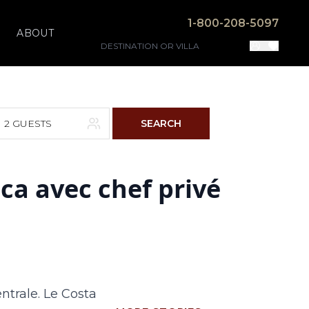
1-800-208-5097
ABOUT
2 GUESTS
SEARCH
ica avec chef privé
F
S
4
5
11
12
18
19
ntrale. Le Costa
25
26