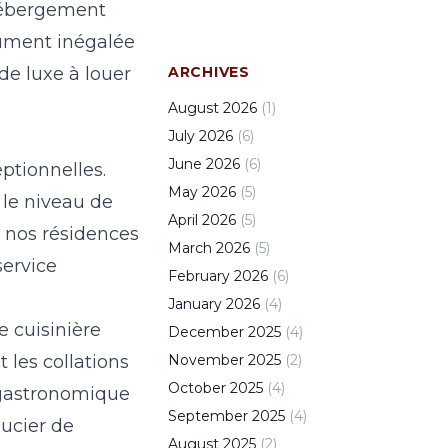
’hébergement
olument inégalée
de luxe à louer
ARCHIVES
August
2026
(
1
)
July
2026
(
6
)
June
2026
(
6
)
eptionnelles.
May
2026
(
5
)
 le niveau de
April
2026
(
5
)
e nos résidences
March
2026
(
5
)
service
February
2026
(
6
)
January
2026
(
4
)
e cuisinière
December
2025
(
4
)
t les collations
November
2025
(
2
)
October
2025
(
4
)
e gastronomique
September
2025
(
4
)
oucier de
August
2025
(
2
)