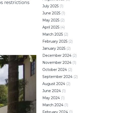
 restrictions
July
2025
(
1
)
June
2025
(
1
)
May
2025
(
2
)
April
2025
(
4
)
March
2025
(
2
)
February
2025
(
2
)
January
2025
(
2
)
December
2024
(
2
)
November
2024
(
1
)
October
2024
(
2
)
September
2024
(
2
)
August
2024
(
2
)
June
2024
(
1
)
May
2024
(
1
)
March
2024
(
1
)
February
2024
(
1
)