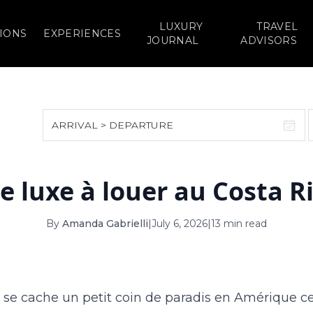
LUXURY
TRAVEL
IONS
EXPERIENCES
JOURNAL
ADVISORS
ARRIVAL > DEPARTURE
August 2026
September 2026
de luxe à louer au Costa R
S
M
T
W
T
F
S
S
M
T
W
T
1
1
2
3
By
Amanda Gabrielli
|
July 6, 2026
|
13 min read
2
3
4
5
6
7
8
6
7
8
9
10
9
10
11
12
13
14
15
13
14
15
16
17
e se cache un petit coin de paradis en Amérique ce
16
17
18
19
20
21
22
20
21
22
23
24