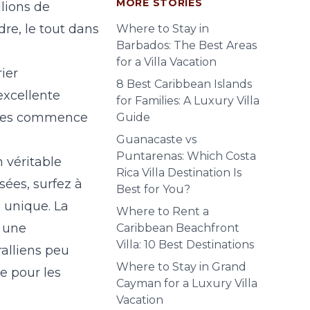
MORE STORIES
llions de
dre, le tout dans
Where to Stay in
Barbados: The Best Areas
for a Villa Vacation
ier
8 Best Caribbean Islands
excellente
for Families: A Luxury Villa
luies commence
Guide
Guanacaste vs
Puntarenas: Which Costa
 véritable
Rica Villa Destination Is
sées, surfez à
Best for You?
e unique.
La
Where to Rent a
a une
Caribbean Beachfront
Villa: 10 Best Destinations
alliens peu
Where to Stay in Grand
e pour les
Cayman for a Luxury Villa
Vacation