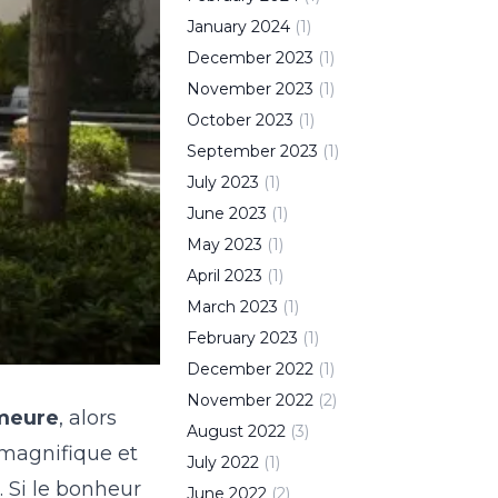
January
2024
(
1
)
December
2023
(
1
)
November
2023
(
1
)
October
2023
(
1
)
September
2023
(
1
)
July
2023
(
1
)
June
2023
(
1
)
May
2023
(
1
)
April
2023
(
1
)
March
2023
(
1
)
February
2023
(
1
)
December
2022
(
1
)
November
2022
(
2
)
emeure
, alors
August
2022
(
3
)
 magnifique et
July
2022
(
1
)
. Si le bonheur
June
2022
(
2
)