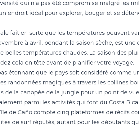
diversité qui n’a pas été compromise malgré les mi
23
24
25
26
27
28
29
27
28
29
30
 un endroit idéal pour explorer, bouger et se déten
30
31
ale fait en sorte que les températures peuvent var
ovembre à avril, pendant la saison sèche, est une 
t de belles températures chaudes. La saison des p
ez cela en tête avant de planifier votre voyage.
t pas étonnant que le pays soit considéré comme un
es randonnées magiques à travers les collines boi
us de la canopée de la jungle pour un point de vu
lement parmi les activités qui font du Costa Ric
’île de Caño
compte cinq plateformes de récifs cor
tes de surf réputés, autant pour les débutants qu