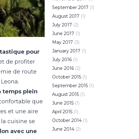
September
2017
(
1
)
August
2017
(
1
)
July
2017
(
2
)
June
2017
(
1
)
May
2017
(
3
)
January
2017
(
1
)
tastique pour
July
2016
(
1
)
t de profiter
June
2016
(
2
)
emie de route
October
2015
(
1
)
 Leona.
September
2015
(
1
)
à temps plein
August
2015
(
1
)
 confortable que
June
2015
(
1
)
es et une aire
April
2015
(
1
)
October
2014
(
1
)
la cuisine se
June
2014
(
2
)
lon avec une