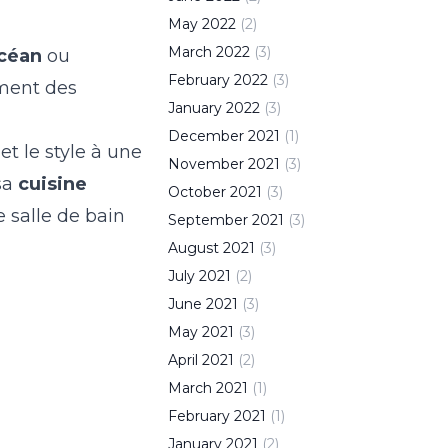
May
2022
(
2
)
March
2022
(
3
)
océan
ou
February
2022
(
3
)
ement des
January
2022
(
3
)
December
2021
(
1
)
et le style à une
November
2021
(
3
)
 sa
cuisine
October
2021
(
3
)
 salle de bain
September
2021
(
3
)
August
2021
(
3
)
July
2021
(
2
)
June
2021
(
3
)
May
2021
(
3
)
April
2021
(
2
)
March
2021
(
1
)
February
2021
(
1
)
January
2021
(
2
)