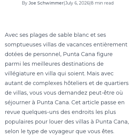
By
Joe Schwimmer
|
July 6, 2026
|
8 min read
16
17
18
19
20
21
22
23
24
25
26
27
28
29
30
31
Avec ses plages de sable blanc et ses
somptueuses villas de vacances entièrement
September 2026
dotées de personnel, Punta Cana figure
S
M
T
W
T
F
S
parmi les meilleures destinations de
1
2
3
4
5
villégiature en villa qui soient. Mais avec
6
7
8
9
10
11
12
autant de complexes hôteliers et de quartiers
de villas, vous vous demandez peut-être où
13
14
15
16
17
18
19
séjourner à Punta Cana. Cet article passe en
20
21
22
23
24
25
26
revue quelques-uns des endroits les plus
27
28
29
30
populaires pour louer des
villas à Punta Cana
,
selon le type de voyageur que vous êtes.