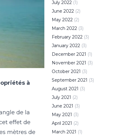
July
2022
(
1
)
June
2022
(
2
)
May
2022
(
2
)
March
2022
(
3
)
February
2022
(
3
)
January
2022
(
3
)
December
2021
(
1
)
November
2021
(
3
)
October
2021
(
3
)
September
2021
(
3
)
ropriétés à
August
2021
(
3
)
July
2021
(
2
)
June
2021
(
3
)
angle de la
May
2021
(
3
)
cet effet de
April
2021
(
2
)
ues mètres de
March
2021
(
1
)