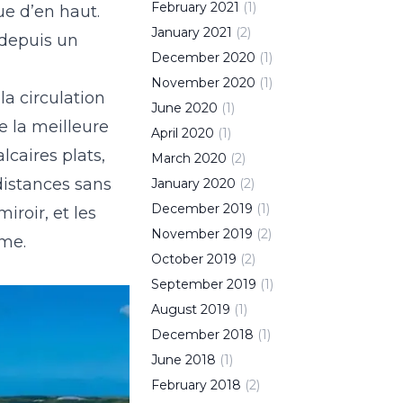
February
2021
(
1
)
ue d’en haut.
January
2021
(
2
)
 depuis un
December
2020
(
1
)
November
2020
(
1
)
la circulation
June
2020
(
1
)
e la meilleure
April
2020
(
1
)
lcaires plats,
March
2020
(
2
)
distances sans
January
2020
(
2
)
December
2019
(
1
)
iroir, et les
November
2019
(
2
)
rme.
October
2019
(
2
)
September
2019
(
1
)
August
2019
(
1
)
December
2018
(
1
)
June
2018
(
1
)
February
2018
(
2
)