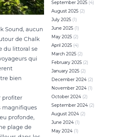
September
2025
(
4
)
August
2025
(
2
)
July
2025
(
1
)
June
2025
(
1
)
alk Sound, aucun
May
2025
(
2
)
 autour de Chalk
April
2025
(
4
)
du littoral se
March
2025
(
2
)
 voyageurs qui
February
2025
(
2
)
èrent
January
2025
(
2
)
tre bien
December
2024
(
2
)
November
2024
(
1
)
October
2024
(
2
)
 profiter
September
2024
(
2
)
us magnifiques
August
2024
(
2
)
peu profonde,
June
2024
(
1
)
mme plage de
May
2024
(
1
)
illeurs dans les