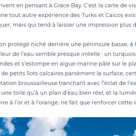
vent en pensant à Grace Bay. C’est la carte de visit
23
24
25
26
27
28
29
27
28
29
30
 une tout autre expérience des Turks et Caicos exis
30
31
uer, mais qui tend à laisser une impression plus 
on protégé niché derrière une péninsule basse, à 
leur de l’eau semble presque irréelle : un turquois
ondes et s’estompe en aigue-marine pâle sur le pl
e petits îlots calcaires parsèment la surface, cer
tation broussailleuse tranchant avec l’éclat de l’e
ne toile qu’à un plan d’eau bien réel, et la lumi
ire à l’or et à l’orange, ne fait que renforcer cette