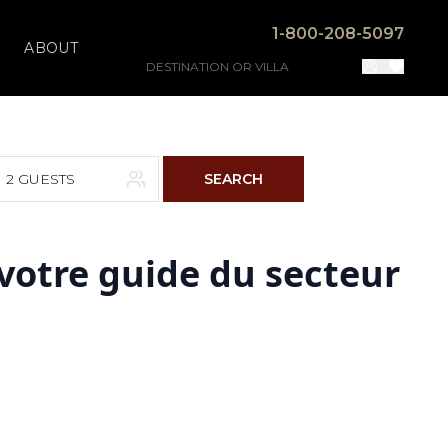
1-800-208-5097
ABOUT
2 GUESTS
SEARCH
 votre guide du secteur
F
S
4
5
11
12
18
19
25
26