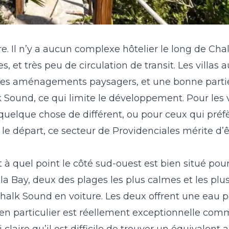
ure. Il n’y a aucun complexe hôtelier le long de Ch
, et très peu de circulation de transit. Les villas
 des aménagements paysagers, et une bonne partie 
lk Sound, ce qui limite le développement. Pour les
quelque chose de différent, ou pour ceux qui préf
e départ, ce secteur de Providenciales mérite d’ê
t à quel point le côté sud-ouest est bien situé pour
lla Bay, deux des plages les plus calmes et les pl
Chalk Sound en voiture. Les deux offrent une eau 
 en particulier est réellement exceptionnelle co
laire qu’il est difficile de trouver un équivalent a