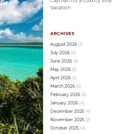
Cayman for a Luxury Villa
Vacation
ARCHIVES
August
2026
(
1
)
July
2026
(
6
)
June
2026
(
6
)
May
2026
(
5
)
April
2026
(
5
)
March
2026
(
5
)
February
2026
(
6
)
January
2026
(
4
)
December
2025
(
4
)
November
2025
(
2
)
October
2025
(
4
)