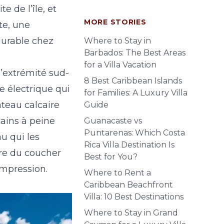
e de l’île, et
MORE STORIES
te, une
durable chez
Where to Stay in
Barbados: The Best Areas
for a Villa Vacation
l’extrémité sud-
8 Best Caribbean Islands
e électrique qui
for Families: A Luxury Villa
ateau calcaire
Guide
tains à peine
Guanacaste vs
Puntarenas: Which Costa
au qui les
Rica Villa Destination Is
ère du coucher
Best for You?
 impression.
Where to Rent a
Caribbean Beachfront
Villa: 10 Best Destinations
Where to Stay in Grand