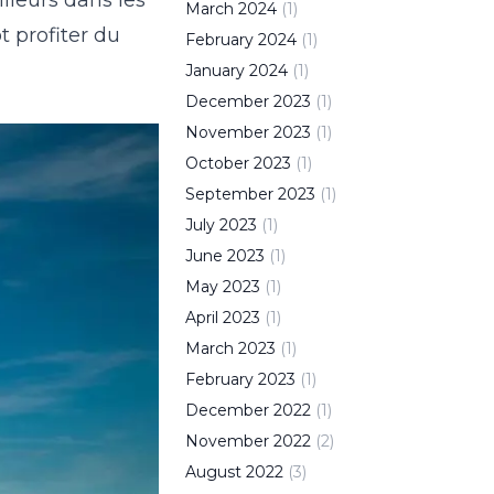
March
2024
(
1
)
t profiter du
February
2024
(
1
)
January
2024
(
1
)
December
2023
(
1
)
November
2023
(
1
)
October
2023
(
1
)
September
2023
(
1
)
July
2023
(
1
)
June
2023
(
1
)
May
2023
(
1
)
April
2023
(
1
)
March
2023
(
1
)
February
2023
(
1
)
December
2022
(
1
)
November
2022
(
2
)
August
2022
(
3
)