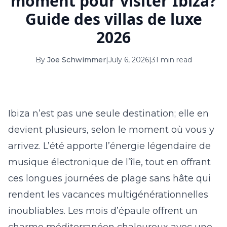
moment pour visiter Ibiza?
16
17
18
19
20
21
22
Guide des villas de luxe
23
24
25
26
27
28
29
2026
30
31
By
Joe Schwimmer
|
July 6, 2026
|
31 min read
September 2026
S
M
T
W
T
F
S
Ibiza n’est pas une seule destination; elle en
1
2
3
4
5
devient plusieurs, selon le moment où vous y
6
7
8
9
10
11
12
arrivez. L’été apporte l’énergie légendaire de
13
14
15
16
17
18
19
musique électronique de l’île, tout en offrant
ces longues journées de plage sans hâte qui
20
21
22
23
24
25
26
rendent les vacances multigénérationnelles
27
28
29
30
inoubliables. Les mois d’épaule offrent un