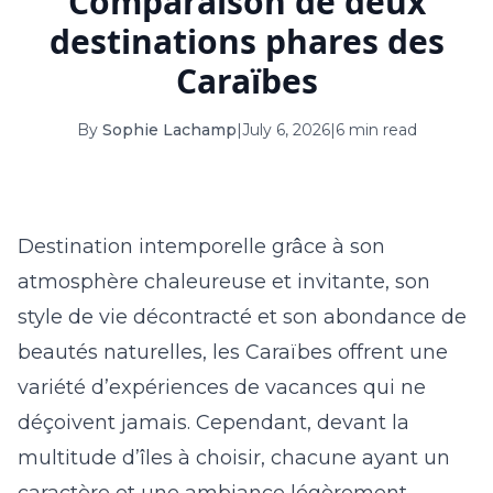
Comparaison de deux
16
17
18
19
20
21
22
destinations phares des
23
24
25
26
27
28
29
Caraïbes
30
31
By
Sophie Lachamp
|
July 6, 2026
|
6 min read
September 2026
S
M
T
W
T
F
S
Destination intemporelle grâce à son
1
2
3
4
5
atmosphère chaleureuse et invitante, son
6
7
8
9
10
11
12
style de vie décontracté et son abondance de
13
14
15
16
17
18
19
beautés naturelles, les Caraïbes offrent une
variété d’expériences de vacances qui ne
20
21
22
23
24
25
26
déçoivent jamais. Cependant, devant la
27
28
29
30
multitude d’îles à choisir, chacune ayant un