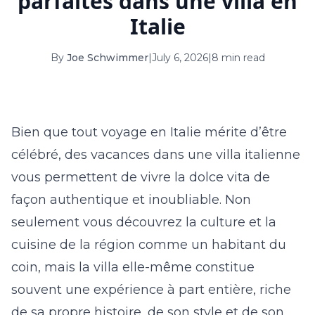
parfaites dans une villa en
16
17
18
19
20
21
22
Italie
23
24
25
26
27
28
29
By
Joe Schwimmer
|
July 6, 2026
|
8 min read
30
31
September 2026
Bien que tout voyage en Italie mérite d’être
S
M
T
W
T
F
S
célébré, des vacances dans une villa italienne
1
2
3
4
5
vous permettent de vivre
la
dolce vita
de
6
7
8
9
10
11
12
façon authentique et inoubliable. Non
13
14
15
16
17
18
19
seulement vous découvrez la culture et la
cuisine de la région comme un habitant du
20
21
22
23
24
25
26
coin, mais la villa elle-même constitue
27
28
29
30
souvent une expérience à part entière, riche
de sa propre histoire, de son style et de son