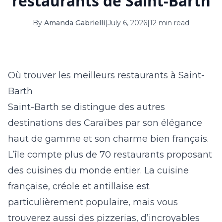
restaurants de Saint-Barth
16
17
18
19
20
21
22
By
Amanda Gabrielli
|
July 6, 2026
|
12 min read
23
24
25
26
27
28
29
30
31
Où trouver les meilleurs restaurants à Saint-
September 2026
Barth
S
M
T
W
T
F
S
Saint-Barth se distingue des autres
1
2
3
4
5
destinations des Caraïbes par son élégance
6
7
8
9
10
11
12
haut de gamme et son charme bien français.
L’île compte plus de 70 restaurants proposant
13
14
15
16
17
18
19
des cuisines du monde entier. La cuisine
20
21
22
23
24
25
26
française, créole et antillaise est
27
28
29
30
particulièrement populaire, mais vous
trouverez aussi des pizzerias, d’incroyables