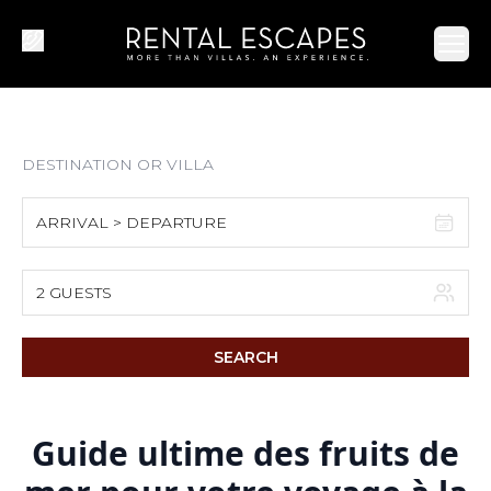
Ope
ARRIVAL > DEPARTURE
August 2026
2 GUESTS
S
M
T
W
T
F
S
SEARCH
1
2
3
4
5
6
7
8
Guide ultime des fruits de
9
10
11
12
13
14
15