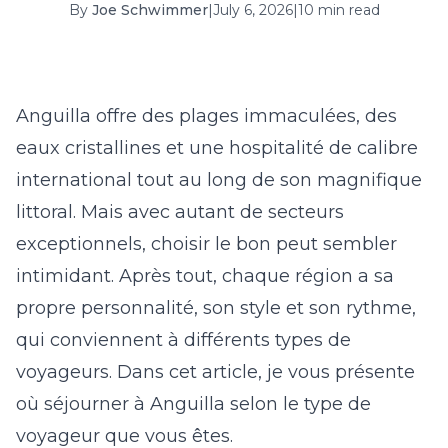
By
Joe Schwimmer
|
July 6, 2026
|
10 min read
16
17
18
19
20
21
22
23
24
25
26
27
28
29
30
31
Anguilla offre des plages immaculées, des
eaux cristallines et une hospitalité de calibre
September 2026
international tout au long de son magnifique
S
M
T
W
T
F
S
littoral. Mais avec autant de secteurs
1
2
3
4
5
exceptionnels, choisir le bon peut sembler
6
7
8
9
10
11
12
intimidant. Après tout, chaque région a sa
propre personnalité, son style et son rythme,
13
14
15
16
17
18
19
qui conviennent à différents types de
20
21
22
23
24
25
26
voyageurs. Dans cet article, je vous présente
27
28
29
30
où séjourner à Anguilla selon le type de
voyageur que vous êtes.