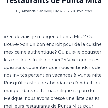
restaurants de Punta Mita
16
17
18
19
20
21
22
By
Amanda Gabrielli
|
July 6, 2026
|
16 min read
23
24
25
26
27
28
29
30
31
« Où devrais-je manger à Punta Mita? Où
September 2026
trouve-t-on un bon endroit pour de la cuisine
S
M
T
W
T
F
S
mexicaine authentique? Où puis-je déguster
1
2
3
4
5
les meilleurs fruits de mer? » Voici quelques
6
7
8
9
10
11
12
questions courantes que nous entendons de
nos invités partant en vacances à Punta Mita.
13
14
15
16
17
18
19
Puisqu’il existe une abondance d’endroits où
20
21
22
23
24
25
26
manger dans cette magnifique région du
27
28
29
30
Mexique, nous avons dressé une liste des 10
meilleurs restaurants de Punta Mita pour