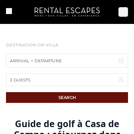
Ope
ARRIVAL > DEPARTURE
August 2026
2 GUESTS
S
M
T
W
T
F
S
SEARCH
1
2
3
4
5
6
7
8
Guide de golf à Casa de
9
10
11
12
13
14
15