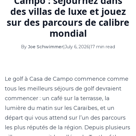
Campo : séjournez dans
16
17
18
19
20
21
22
des villas de luxe et jouez
23
24
25
26
27
28
29
sur des parcours de calibre
mondial
30
31
September 2026
By
Joe Schwimmer
|
July 6, 2026
|
17 min read
S
M
T
W
T
F
S
1
2
3
4
5
Le golf à Casa de Campo commence comme
6
7
8
9
10
11
12
tous les meilleurs séjours de golf devraient
13
14
15
16
17
18
19
commencer : un café sur la terrasse, la
lumière du matin sur les Caraïbes, et un
20
21
22
23
24
25
26
départ qui vous attend sur l’un des parcours
27
28
29
30
les plus réputés de la région. Depuis plusieurs