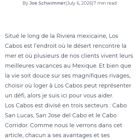
By
Joe Schwimmer
|
July 6, 2026
|
7 min read
16
17
18
19
20
21
22
23
24
25
26
27
28
29
30
31
Situé le long de la Riviera mexicaine, Los
Cabos est l’endroit où le désert rencontre la
September 2026
mer et où plusieurs de nos clients vivent leurs
S
M
T
W
T
F
S
meilleures vacances au Mexique. Et bien que
1
2
3
4
5
la vie soit douce sur ses magnifiques rivages,
6
7
8
9
10
11
12
choisir
où loger à Los Cabos
peut représenter
un défi, alors je suis ici pour vous aider.
13
14
15
16
17
18
19
Los Cabos est divisé en trois secteurs : Cabo
20
21
22
23
24
25
26
San Lucas, San Jose del Cabo et le Cabo
27
28
29
30
Corridor. Comme nous le verrons dans cet
article, chacun a ses avantages et ses