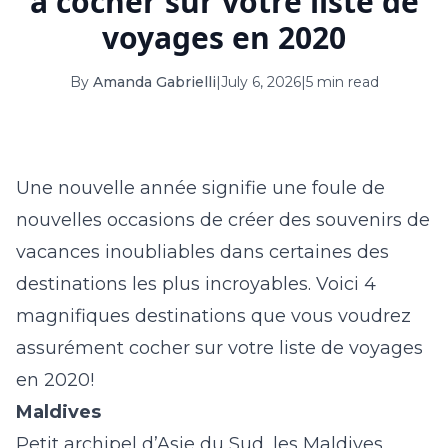
à cocher sur votre liste de
16
17
18
19
20
21
22
voyages en 2020
23
24
25
26
27
28
29
By
Amanda Gabrielli
|
July 6, 2026
|
5 min read
30
31
September 2026
Une nouvelle année signifie une foule de
S
M
T
W
T
F
S
nouvelles occasions de créer des souvenirs de
1
2
3
4
5
vacances inoubliables dans certaines des
6
7
8
9
10
11
12
destinations les plus incroyables. Voici 4
13
14
15
16
17
18
19
magnifiques destinations que vous voudrez
assurément cocher sur votre liste de voyages
20
21
22
23
24
25
26
en 2020!
27
28
29
30
Maldives
Petit archipel d’Asie du Sud, les Maldives