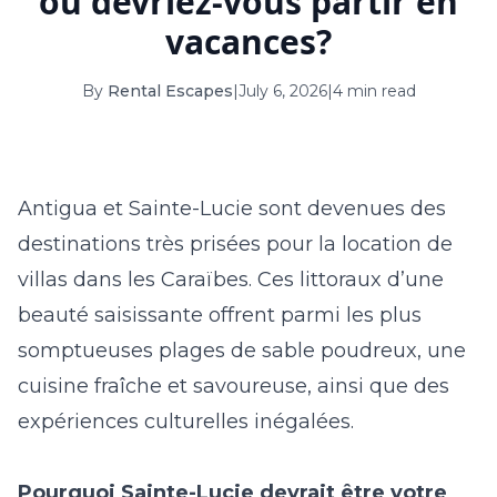
où devriez-vous partir en
16
17
18
19
20
21
22
vacances?
23
24
25
26
27
28
29
By
Rental Escapes
|
July 6, 2026
|
4 min read
30
31
September 2026
Antigua et Sainte-Lucie sont devenues des
S
M
T
W
T
F
S
destinations très prisées pour la
location de
1
2
3
4
5
villas dans les Caraïbes
. Ces littoraux d’une
6
7
8
9
10
11
12
beauté saisissante offrent parmi les plus
13
14
15
16
17
18
19
somptueuses plages de sable poudreux, une
cuisine fraîche et savoureuse, ainsi que des
20
21
22
23
24
25
26
expériences culturelles inégalées.
27
28
29
30
Pourquoi Sainte-Lucie devrait être votre