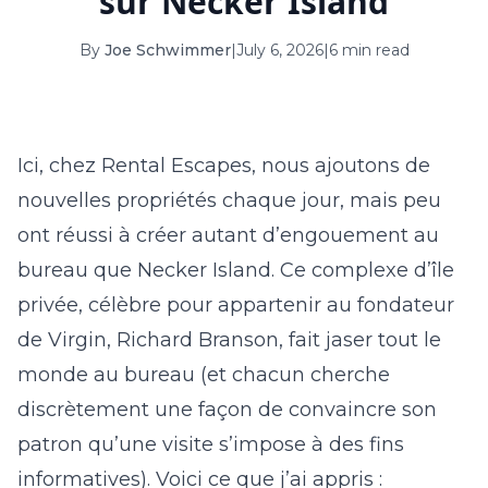
sur Necker Island
16
17
18
19
20
21
22
By
Joe Schwimmer
|
July 6, 2026
|
6 min read
23
24
25
26
27
28
29
30
31
Ici, chez Rental Escapes, nous ajoutons de
September 2026
nouvelles propriétés chaque jour, mais peu
S
M
T
W
T
F
S
ont réussi à créer autant d’engouement au
1
2
3
4
5
bureau que Necker Island. Ce complexe d’île
6
7
8
9
10
11
12
privée, célèbre pour appartenir au fondateur
de Virgin, Richard Branson, fait jaser tout le
13
14
15
16
17
18
19
monde au bureau (et chacun cherche
20
21
22
23
24
25
26
discrètement une façon de convaincre son
27
28
29
30
patron qu’une visite s’impose à des
fins
informatives
). Voici ce que j’ai appris :