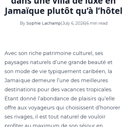
dans une villa de luxe en
16
17
18
19
20
21
22
Jamaïque plutôt qu’à l’hôtel
23
24
25
26
27
28
29
By
Sophie Lachamp
|
July 6, 2026
|
6 min read
30
31
September 2026
Avec son riche patrimoine culturel, ses
S
M
T
W
T
F
S
paysages naturels d’une grande beauté et
1
2
3
4
5
son mode de vie typiquement caribéen, la
6
7
8
9
10
11
12
Jamaïque demeure l’une des meilleures
13
14
15
16
17
18
19
destinations pour des vacances tropicales.
Étant donné l’abondance de plaisirs qu’elle
20
21
22
23
24
25
26
offre aux voyageurs qui choisissent d’honorer
27
28
29
30
ses rivages, il est tout naturel de vouloir
profiter au maximum de son séjour en