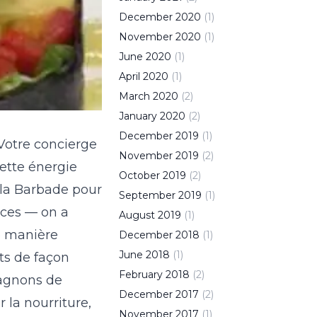
December
2020
(
1
)
November
2020
(
1
)
June
2020
(
1
)
April
2020
(
1
)
March
2020
(
2
)
January
2020
(
2
)
December
2019
(
1
)
. Votre concierge
November
2019
(
2
)
cette énergie
October
2019
(
2
)
e la Barbade pour
September
2019
(
1
)
caces — on a
August
2019
(
1
)
e manière
December
2018
(
1
)
June
2018
(
1
)
nts de façon
February
2018
(
2
)
pagnons de
December
2017
(
2
)
 la nourriture,
November
2017
(
1
)