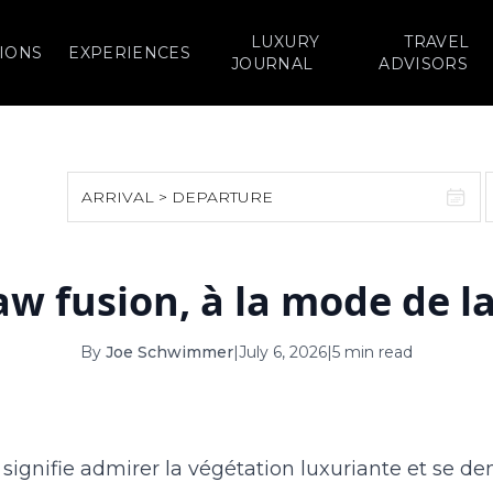
LUXURY
TRAVEL
IONS
EXPERIENCES
JOURNAL
ADVISORS
ARRIVAL > DEPARTURE
August 2026
September 2026
aw fusion, à la mode de 
S
M
T
W
T
F
S
S
M
T
W
T
1
1
2
3
By
Joe Schwimmer
|
July 6, 2026
|
5 min read
2
3
4
5
6
7
8
6
7
8
9
10
9
10
11
12
13
14
15
13
14
15
16
17
 signifie admirer la végétation luxuriante et se 
16
17
18
19
20
21
22
20
21
22
23
24