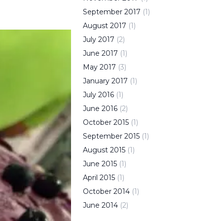
September
2017
(
1
)
August
2017
(
1
)
July
2017
(
2
)
June
2017
(
1
)
May
2017
(
3
)
January
2017
(
1
)
July
2016
(
1
)
June
2016
(
2
)
October
2015
(
1
)
September
2015
(
1
)
August
2015
(
1
)
June
2015
(
1
)
April
2015
(
1
)
October
2014
(
1
)
June
2014
(
2
)