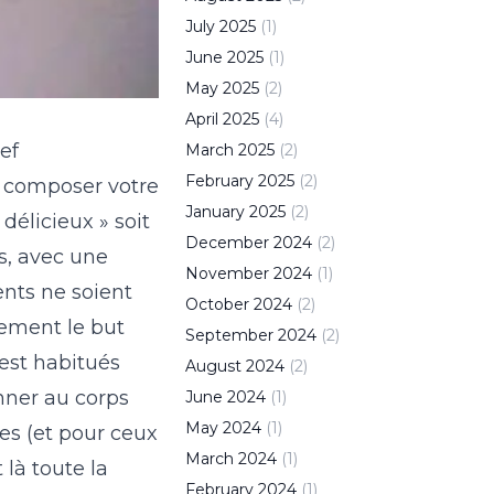
July
2025
(
1
)
June
2025
(
1
)
May
2025
(
2
)
April
2025
(
4
)
ef
March
2025
(
2
)
February
2025
(
2
)
e composer votre
January
2025
(
2
)
délicieux » soit
December
2024
(
2
)
s, avec une
November
2024
(
1
)
ents ne soient
October
2024
(
2
)
tement le but
September
2024
(
2
)
est habitués
August
2024
(
2
)
onner au corps
June
2024
(
1
)
May
2024
(
1
)
es (et pour ceux
March
2024
(
1
)
 là toute la
February
2024
(
1
)