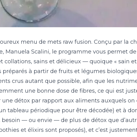
voureux menu de mets raw fusion. Conçu par la ch
ue, Manuela Scalini, le programme vous permet d
collations, sains et délicieux — quoique « sain et 
préparés à partir de fruits et légumes biologique
dients crus autant que possible, afin que les nutrim
videmment une bonne dose de fibres, ce qui est jus
r une détox par rapport aux aliments auxquels on 
is un tableau périodique pour être décodée) et à d
t besoin — ou envie — de plus de détox que d’autr
thies et élixirs sont proposés), et c’est justement