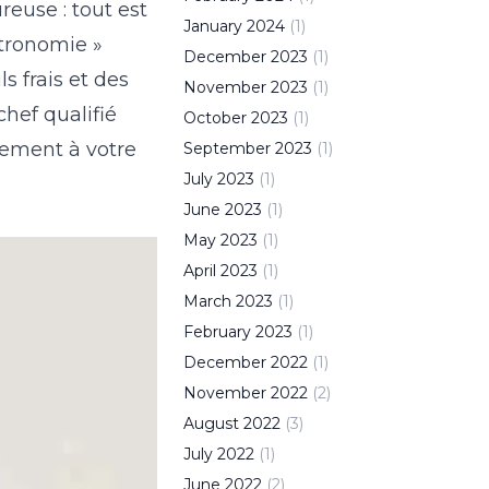
reuse : tout est
January
2024
(
1
)
stronomie »
December
2023
(
1
)
s frais et des
November
2023
(
1
)
chef qualifié
October
2023
(
1
)
ctement à votre
September
2023
(
1
)
July
2023
(
1
)
June
2023
(
1
)
May
2023
(
1
)
April
2023
(
1
)
March
2023
(
1
)
February
2023
(
1
)
December
2022
(
1
)
November
2022
(
2
)
August
2022
(
3
)
July
2022
(
1
)
June
2022
(
2
)