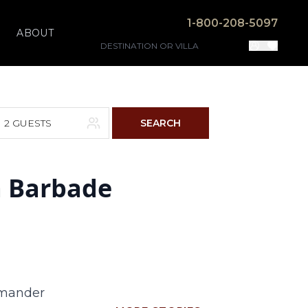
1-800-208-5097
ABOUT
2 GUESTS
SEARCH
la Barbade
F
S
4
5
11
12
18
19
demander
25
26