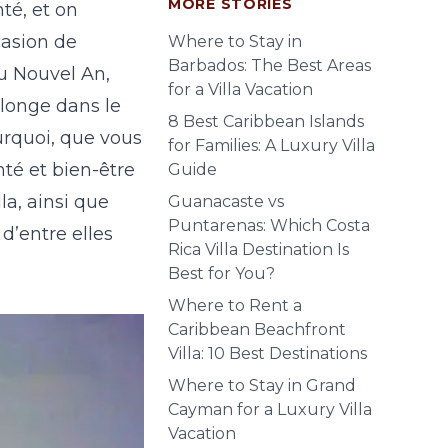
MORE STORIES
té, et on
casion de
Where to Stay in
Barbados: The Best Areas
du Nouvel An,
for a Villa Vacation
plonge dans le
8 Best Caribbean Islands
ourquoi, que vous
for Families: A Luxury Villa
té et bien-être
Guide
la, ainsi que
Guanacaste vs
Puntarenas: Which Costa
 d’entre elles
Rica Villa Destination Is
Best for You?
Where to Rent a
Caribbean Beachfront
Villa: 10 Best Destinations
Where to Stay in Grand
Cayman for a Luxury Villa
Vacation