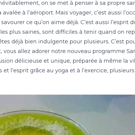
 Inévitablement, on se met à penser à sa propre san
23
24
25
26
27
28
29
27
28
29
30
avalée à l’aéroport. Mais voyager, c’est aussi l’oc
avourer ce qu’on aime déjà. C’est aussi l’esprit 
30
31
es plus saines, sont difficiles à tenir quand on re
fêtes déjà bien indulgente pour plusieurs. C’est p
x, vous allez adorer notre nouveau programme San
sion délicieuse et unique, préparée à même la vil
 et l’esprit grâce au yoga et à l’exercice, plusieurs