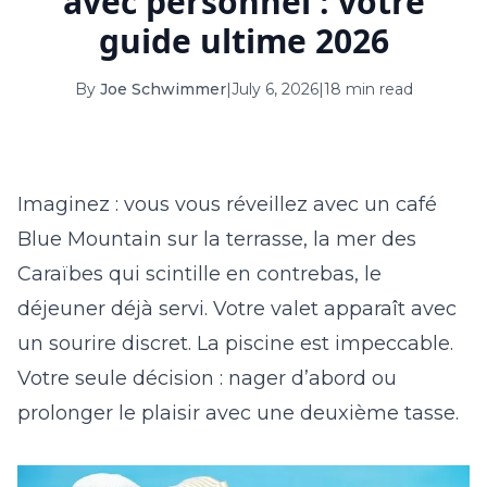
avec personnel : votre
16
17
18
19
20
21
22
guide ultime 2026
23
24
25
26
27
28
29
By
Joe Schwimmer
|
July 6, 2026
|
18 min read
30
31
September 2026
Imaginez : vous vous réveillez avec un café
S
M
T
W
T
F
S
Blue Mountain sur la terrasse, la mer des
1
2
3
4
5
Caraïbes qui scintille en contrebas, le
6
7
8
9
10
11
12
déjeuner déjà servi. Votre valet apparaît avec
13
14
15
16
17
18
19
un sourire discret. La piscine est impeccable.
Votre seule décision : nager d’abord ou
20
21
22
23
24
25
26
prolonger le plaisir avec une deuxième tasse.
27
28
29
30