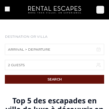
Ope
ARRIVAL > DEPARTURE
August 2026
2 GUESTS
S
M
T
W
T
F
S
SEARCH
1
2
3
4
5
6
7
8
Top 5 des escapades en
9
10
11
12
13
14
15