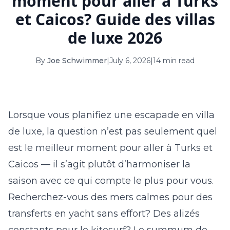
moment pour aller à Turks
16
17
18
19
20
21
22
et Caicos? Guide des villas
23
24
25
26
27
28
29
de luxe 2026
30
31
By
Joe Schwimmer
|
July 6, 2026
|
14 min read
September 2026
S
M
T
W
T
F
S
Lorsque vous planifiez une escapade en villa
1
2
3
4
5
de luxe, la question n’est pas seulement
quel
6
7
8
9
10
11
12
est le meilleur moment pour aller à Turks et
13
14
15
16
17
18
19
Caicos
— il s’agit plutôt d’harmoniser la
saison avec ce qui compte le plus pour vous.
20
21
22
23
24
25
26
Recherchez-vous des mers calmes pour des
27
28
29
30
transferts en yacht sans effort? Des alizés