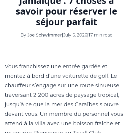
Jamaïque : 7 choses à
16
17
18
19
20
21
22
savoir pour réserver le
23
24
25
26
27
28
29
séjour parfait
30
31
By
Joe Schwimmer
|
July 6, 2026
|
17 min read
September 2026
S
M
T
W
T
F
S
Vous franchissez une entrée gardée et
1
2
3
4
5
montez à bord d’une voiturette de golf. Le
6
7
8
9
10
11
12
chauffeur s’engage sur une route sinueuse
13
14
15
16
17
18
19
traversant 2 200 acres de paysage tropical,
jusqu’à ce que la mer des Caraïbes s’ouvre
20
21
22
23
24
25
26
devant vous. Un membre du personnel vous
27
28
29
30
attend à la villa avec une boisson fraîche et