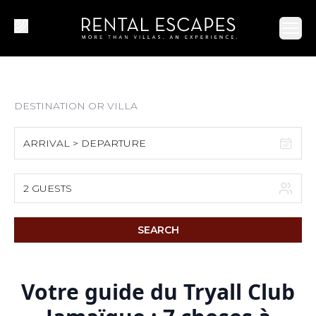
Ope
ARRIVAL > DEPARTURE
August 2026
2 GUESTS
S
M
T
W
T
F
S
SEARCH
1
2
3
4
5
6
7
8
Votre guide du Tryall Club
9
10
11
12
13
14
15