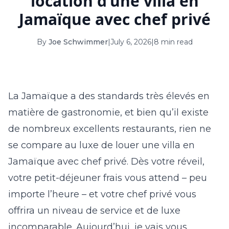
location d’une villa en
16
17
18
19
20
21
22
Jamaïque avec chef privé
23
24
25
26
27
28
29
By
Joe Schwimmer
|
July 6, 2026
|
8 min read
30
31
September 2026
La Jamaïque a des standards très élevés en
S
M
T
W
T
F
S
matière de gastronomie, et bien qu’il existe
1
2
3
4
5
de nombreux excellents restaurants, rien ne
6
7
8
9
10
11
12
se compare au luxe de louer une
villa en
13
14
15
16
17
18
19
Jamaïque
avec chef privé. Dès votre réveil,
votre petit-déjeuner frais vous attend – peu
20
21
22
23
24
25
26
importe l’heure – et votre chef privé vous
27
28
29
30
offrira un niveau de service et de luxe
incomparable. Aujourd’hui, je vais vous