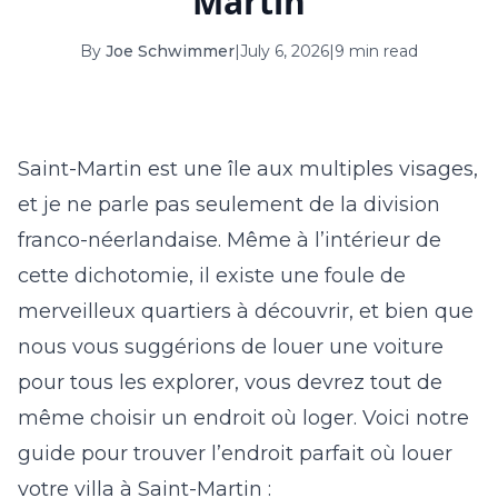
Martin
16
17
18
19
20
21
22
By
Joe Schwimmer
|
July 6, 2026
|
9 min read
23
24
25
26
27
28
29
30
31
Saint-Martin est une île aux multiples visages,
September 2026
et je ne parle pas seulement de la division
S
M
T
W
T
F
S
franco-néerlandaise. Même à l’intérieur de
1
2
3
4
5
cette dichotomie, il existe une foule de
6
7
8
9
10
11
12
merveilleux quartiers à découvrir, et bien que
nous vous suggérions de louer une voiture
13
14
15
16
17
18
19
pour tous les explorer, vous devrez tout de
20
21
22
23
24
25
26
même choisir un endroit où loger. Voici notre
27
28
29
30
guide pour trouver l’endroit parfait où louer
votre
villa à Saint-Martin
: