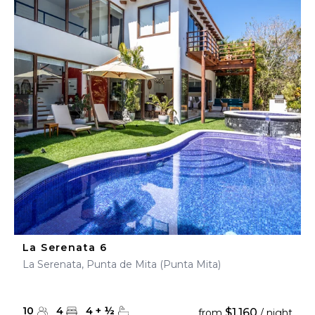
La Serenata 6
La Serenata, Punta de Mita (Punta Mita)
10
4
4
+
½
$1,160
from
/ night