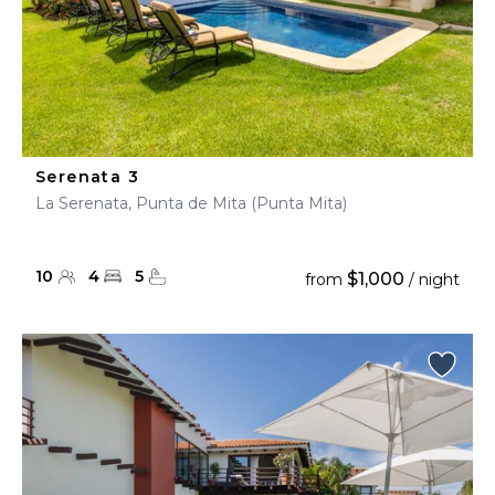
Serenata 3
La Serenata, Punta de Mita (Punta Mita)
10
4
5
$1,000
from
/ night