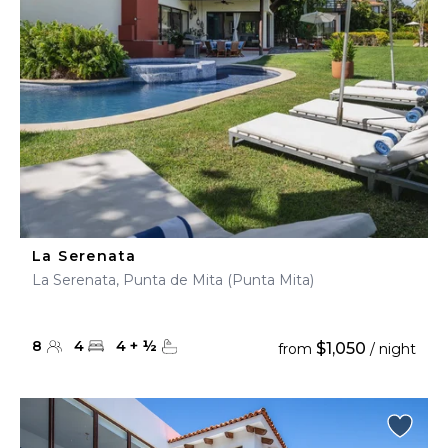
La Serenata
La Serenata, Punta de Mita (Punta Mita)
8
4
4
+
½
$1,050
from
/ night