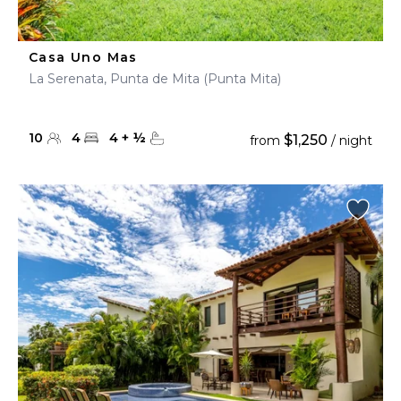
Casa Uno Mas
La Serenata, Punta de Mita (Punta Mita)
10
4
4
+
½
$1,250
from
/ night