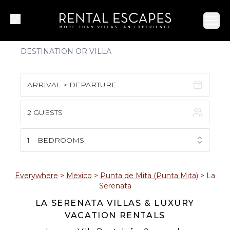
Ope
ARRIVAL > DEPARTURE
2 GUESTS
August 2026
S
M
T
W
T
F
S
1
BEDROOMS
1
2
3
4
5
6
7
8
Everywhere
>
Mexico
>
Punta de Mita (Punta Mita)
>
La
Serenata
9
10
11
12
13
14
15
LA SERENATA VILLAS & LUXURY
VACATION RENTALS
16
17
18
19
20
21
22