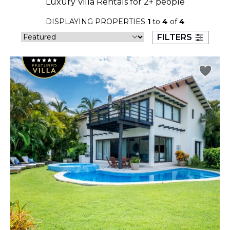
Luxury Villa Rentals for 2+ people
23
24
25
26
27
28
29
DISPLAYING PROPERTIES
1
to
4
of
4
30
31
FILTERS
September 2026
S
M
T
W
T
F
S
1
2
3
4
5
6
7
8
9
10
11
12
13
14
15
16
17
18
19
20
21
22
23
24
25
26
27
28
29
30