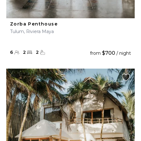
Zorba Penthouse
Tulum, Riviera Maya
6
2
2
$700
from
/ night