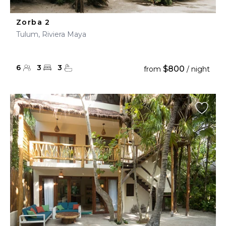
Zorba 2
Tulum, Riviera Maya
6
3
3
$800
from
/ night