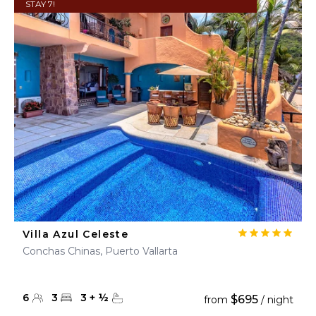
STAY 7!
Villa Azul Celeste
Conchas Chinas, Puerto Vallarta
6
3
3
+
½
$695
from
/ night