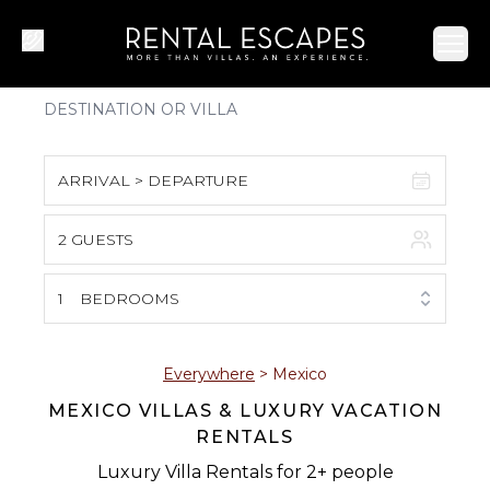
Ope
ARRIVAL > DEPARTURE
2 GUESTS
August 2026
S
M
T
W
T
F
S
1
BEDROOMS
1
2
3
4
5
6
7
8
Everywhere
>
Mexico
MEXICO VILLAS & LUXURY VACATION
9
10
11
12
13
14
15
RENTALS
16
17
18
19
20
21
22
Luxury Villa Rentals for 2+ people