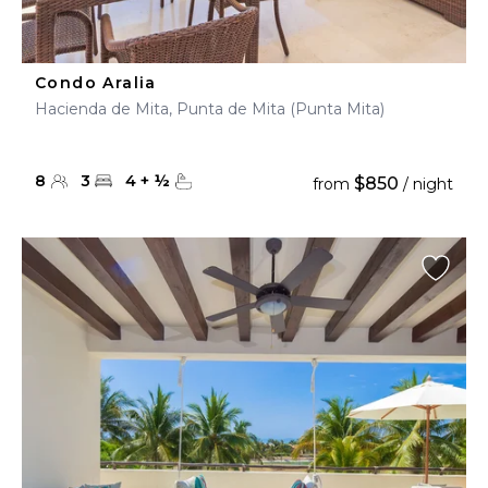
Condo Aralia
Hacienda de Mita, Punta de Mita (Punta Mita)
8
3
4
+
½
$850
from
/ night