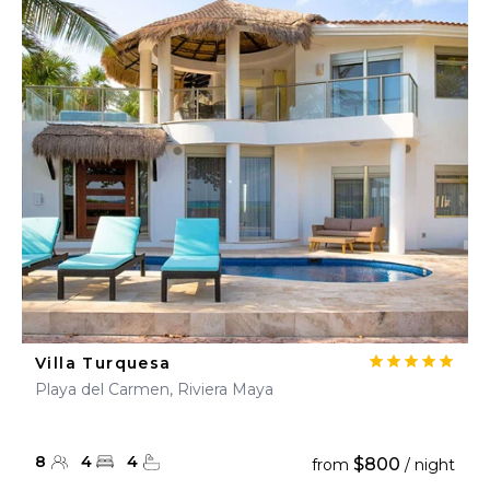
Villa Turquesa
Playa del Carmen, Riviera Maya
8
4
4
$800
from
/ night