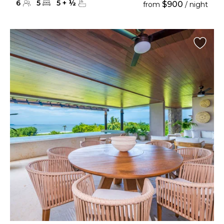
6
5
5
+
½
$900
from
/ night