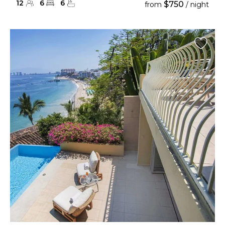
12
6
6
$750
from
/ night