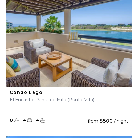
Condo Lago
El Encanto, Punta de Mita (Punta Mita)
8
4
4
$800
from
/ night