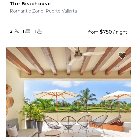
The Beachouse
Romantic Zone, Puerto Vallarta
2
1
1
$750
from
/ night