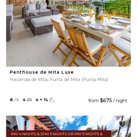
Penthouse de Mita Luxe
Hacienda de Mita, Punta de Mita (Punta Mita)
8
4
4
+
½
$675
from
/ night
PAY 4 NIGHTS & STAY 5 NIGHTS OR PAY 5 NIGHTS &