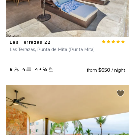
Las Terrazas 22
Las Terrazas, Punta de Mita (Punta Mita)
8
4
4
+
½
$650
from
/ night