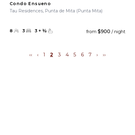
Condo Ensueno
Tau Residences, Punta de Mita (Punta Mita)
8
3
3
+
½
$900
from
/ night
‹‹
‹
1
2
3
4
5
6
7
›
››