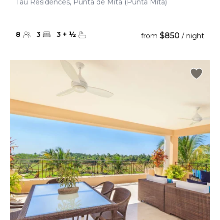
Tau Residences, Punta de Mita (Punta Mita)
8
3
3
+
½
$850
from
/ night