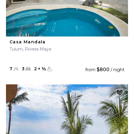
Casa Mandala
Tulum, Riviera Maya
7
3
2
+
½
$800
from
/ night