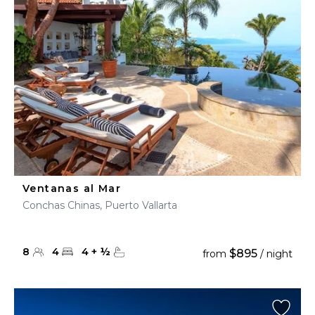
Ventanas al Mar
Conchas Chinas, Puerto Vallarta
8
4
4
+
½
$895
from
/ night