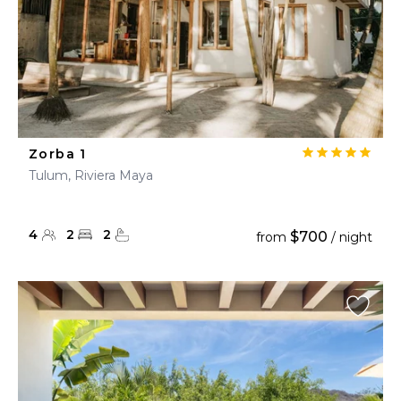
Zorba 1
Tulum, Riviera Maya
4
2
2
$700
from
/ night