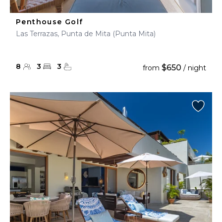
Penthouse Golf
Las Terrazas, Punta de Mita (Punta Mita)
8
3
3
$650
from
/ night