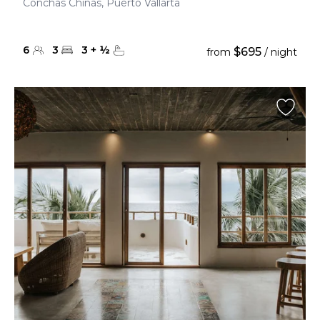
Conchas Chinas, Puerto Vallarta
6
3
3
+
½
$695
from
/ night