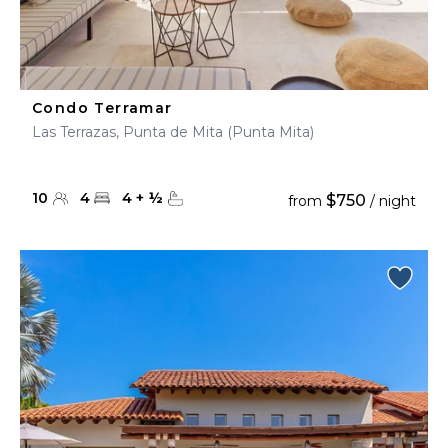
Condo Terramar
Las Terrazas, Punta de Mita (Punta Mita)
10
4
4
+
½
$750
from
/ night