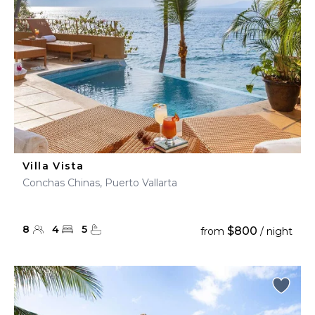
Villa Vista
Conchas Chinas, Puerto Vallarta
8
4
5
$800
from
/ night