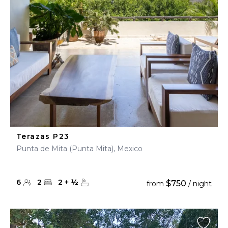
Terazas P23
Punta de Mita (Punta Mita), Mexico
6
2
2
+
½
$750
from
/ night