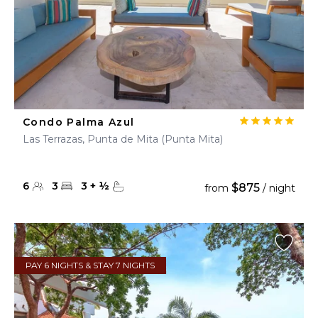
Condo Palma Azul
Las Terrazas, Punta de Mita (Punta Mita)
6
3
3
+
½
$875
from
/ night
PAY 6 NIGHTS & STAY 7 NIGHTS