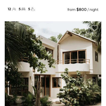
12
5
5
$800
from
/ night