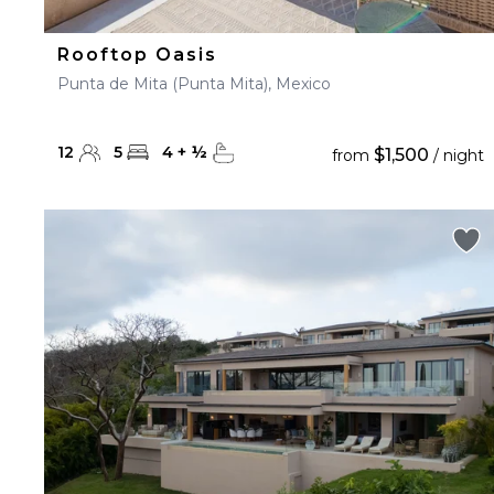
Rooftop Oasis
Punta de Mita (Punta Mita), Mexico
12
5
4
+
½
$1,500
from
/ night