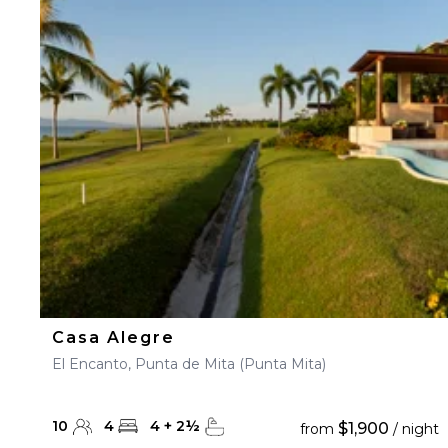
Casa Alegre
El Encanto, Punta de Mita (Punta Mita)
10
4
4
+
2
½
$1,900
from
/ night