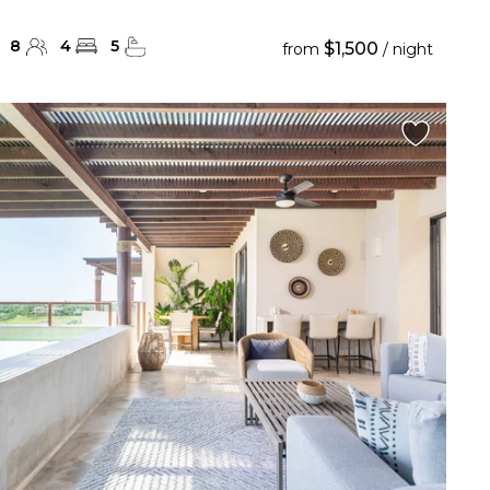
8
4
5
$1,500
from
/ night