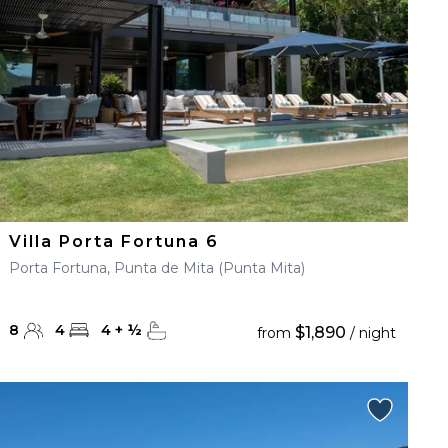
Villa Porta Fortuna 6
Porta Fortuna, Punta de Mita (Punta Mita)
8
4
4
+
½
$1,890
from
/ night