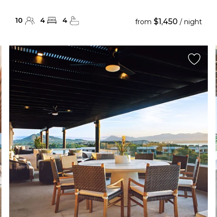
10
4
4
$1,450
from
/ night