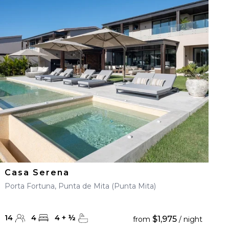
Casa Serena
Porta Fortuna, Punta de Mita (Punta Mita)
14
4
4
+
½
$1,975
from
/ night