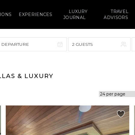
LUXURY
TRAVEL
IONS
EXPERIENCES
JOURNAL
ADVISORS
> DEPARTURE
2 GUESTS
September 2026
F
S
S
M
T
W
T
F
S
LLAS & LUXURY
1
1
2
3
4
5
7
8
6
7
8
9
10
11
12
14
15
13
14
15
16
17
18
19
21
22
20
21
22
23
24
25
26