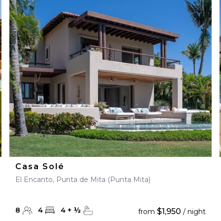
Casa Solé
El Encanto, Punta de Mita (Punta Mita)
8
4
4
+
½
$1,950
from
/ night