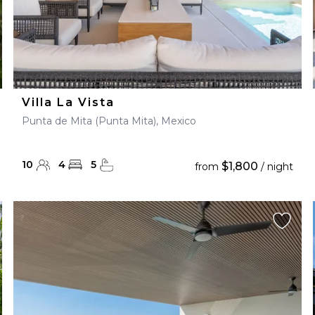
Villa La Vista
Punta de Mita (Punta Mita), Mexico
10
4
5
$1,800
from
/ night