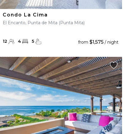
Condo La Cima
El Encanto, Punta de Mita (Punta Mita)
12
4
5
$1,575
from
/ night