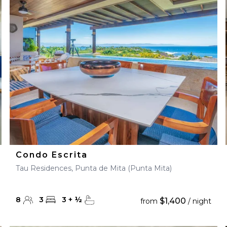
28
29
27
28
29
30
Condo Escrita
Tau Residences, Punta de Mita (Punta Mita)
8
3
3
+
½
$1,400
from
/ night