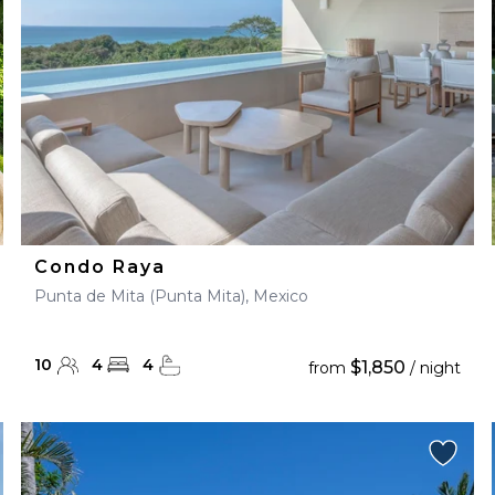
Condo Raya
Punta de Mita (Punta Mita), Mexico
10
4
4
$1,850
from
/ night