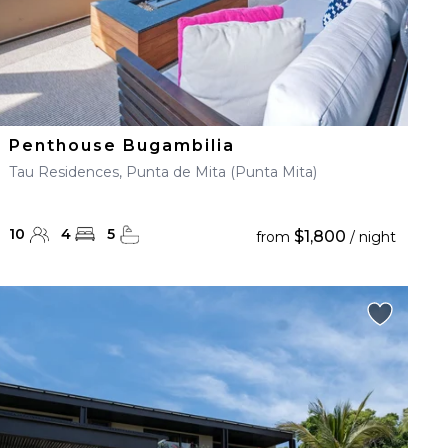
Penthouse Bugambilia
Tau Residences, Punta de Mita (Punta Mita)
10
4
5
$1,800
from
/ night