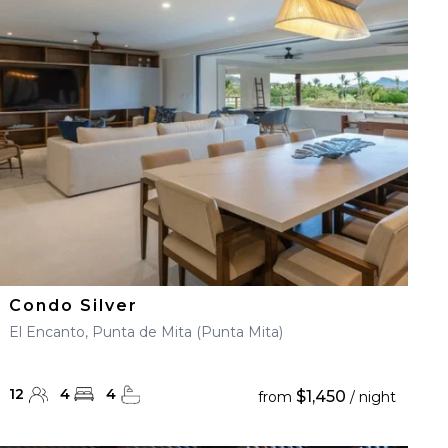
Condo Silver
El Encanto, Punta de Mita (Punta Mita)
12
4
4
$1,450
from
/ night