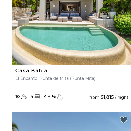
Casa Bahia
El Encanto, Punta de Mita (Punta Mita)
10
4
4
+
½
$1,815
from
/ night