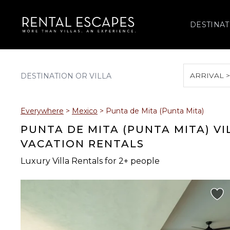
DESTINAT
ARRIVAL 
August 2026
Everywhere
>
Mexico
>
Punta de Mita (Punta Mita)
S
M
T
W
T
PUNTA DE MITA (PUNTA MITA) VI
VACATION RENTALS
Luxury Villa Rentals for 2+ people
2
3
4
5
6
9
10
11
12
13
16
17
18
19
20