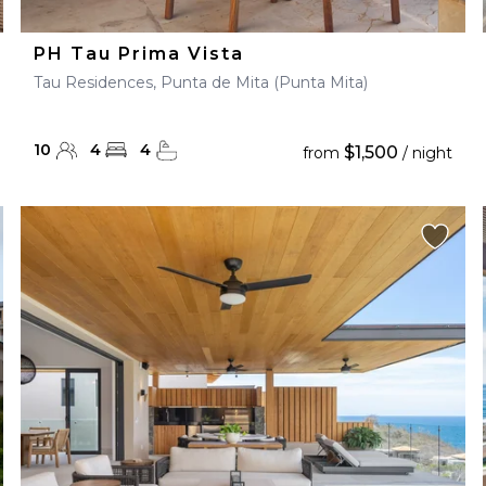
PH Tau Prima Vista
Tau Residences, Punta de Mita (Punta Mita)
10
4
4
$1,500
from
/ night