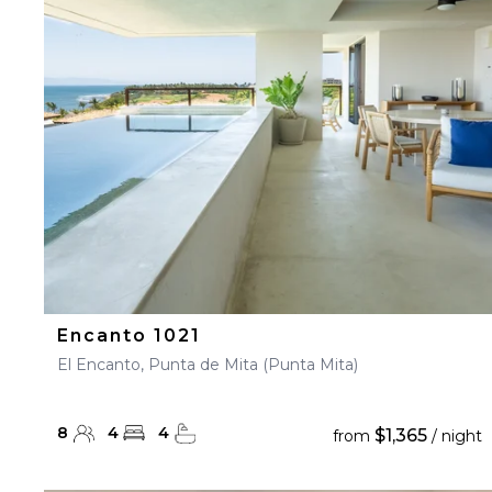
23
24
25
26
27
30
31
Encanto 1021
El Encanto, Punta de Mita (Punta Mita)
8
4
4
$1,365
from
/ night