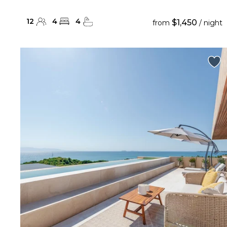
12
4
4
$1,450
from
/ night