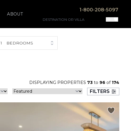
1-800-208-5097
ABOUT
1
BEDROOMS
DISPLAYING PROPERTIES
73
to
96
of
174
FILTERS