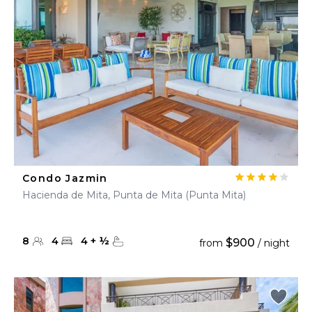
Condo Jazmin
Hacienda de Mita, Punta de Mita (Punta Mita)
8
4
4
+
½
$900
from
/ night