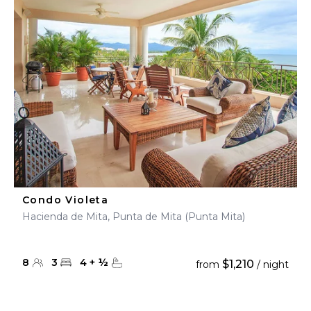
Condo Violeta
Hacienda de Mita, Punta de Mita (Punta Mita)
8
3
4
+
½
$1,210
from
/ night