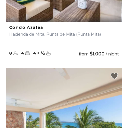
Condo Azalea
Hacienda de Mita, Punta de Mita (Punta Mita)
8
4
4
+
½
$1,000
from
/ night