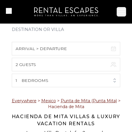
Ope
ARRIVAL > DEPARTURE
2 GUESTS
August 2026
S
M
T
W
T
F
S
1
BEDROOMS
1
2
3
4
5
6
7
8
Everywhere
>
Mexico
>
Punta de Mita (Punta Mita)
>
Hacienda de Mita
9
10
11
12
13
14
15
HACIENDA DE MITA VILLAS & LUXURY
VACATION RENTALS
16
17
18
19
20
21
22