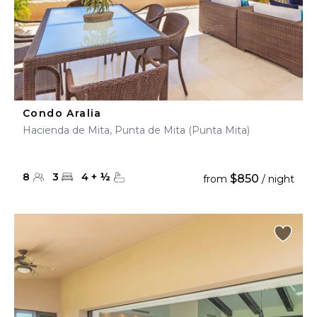
Condo Aralia
Hacienda de Mita, Punta de Mita (Punta Mita)
8
3
4
+
½
$850
from
/ night