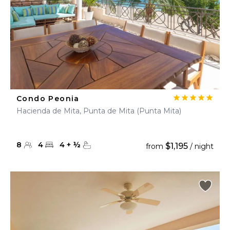
Condo Peonia
Hacienda de Mita, Punta de Mita (Punta Mita)
8
4
4
+
½
$1,195
from
/ night