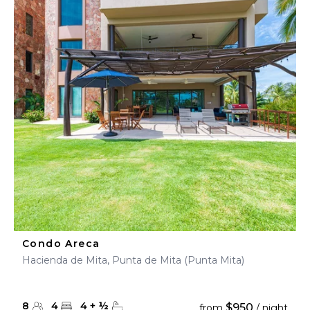
Condo Areca
Hacienda de Mita, Punta de Mita (Punta Mita)
8
4
4
+
½
$950
from
/ night