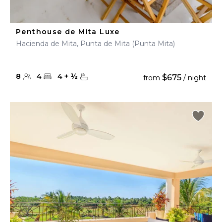
Penthouse de Mita Luxe
Hacienda de Mita, Punta de Mita (Punta Mita)
8
4
4
+
½
$675
from
/ night