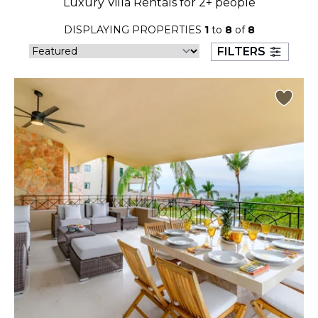
Luxury Villa Rentals for 2+ people
23
24
25
26
27
28
29
DISPLAYING PROPERTIES
1
to
8
of
8
30
31
FILTERS
September 2026
S
M
T
W
T
F
S
1
2
3
4
5
6
7
8
9
10
11
12
13
14
15
16
17
18
19
20
21
22
23
24
25
26
27
28
29
30