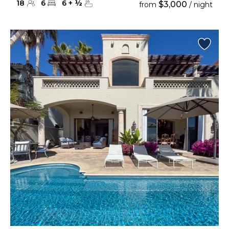
18
6
6
+
½
$3,000
from
/ night