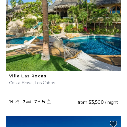
Villa Las Rocas
Costa Brava, Los Cabos
14
7
7
+
½
$3,500
from
/ night