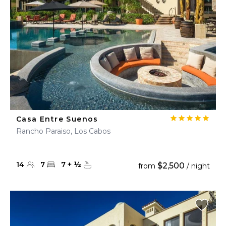
Casa Entre Suenos
Rancho Paraiso, Los Cabos
14
7
7
+
½
$2,500
from
/ night