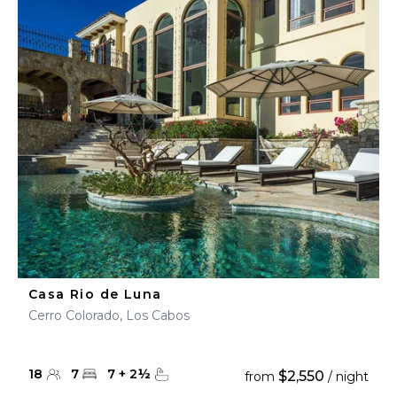
Casa Rio de Luna
Cerro Colorado, Los Cabos
18
7
7
+
2
½
$2,550
from
/ night