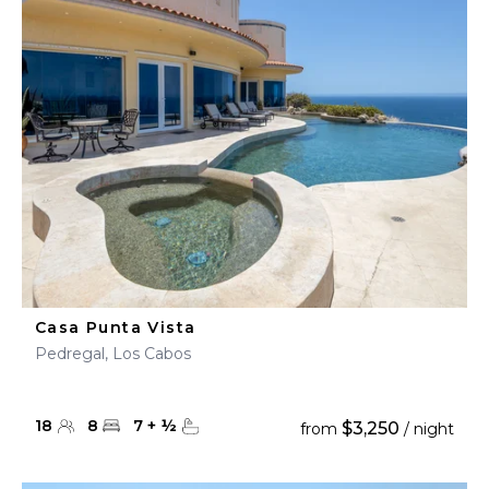
Casa Punta Vista
Pedregal, Los Cabos
18
8
7
+
½
$3,250
from
/ night