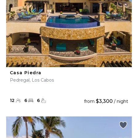
Casa Piedra
Pedregal, Los Cabos
12
6
6
$3,300
from
/ night