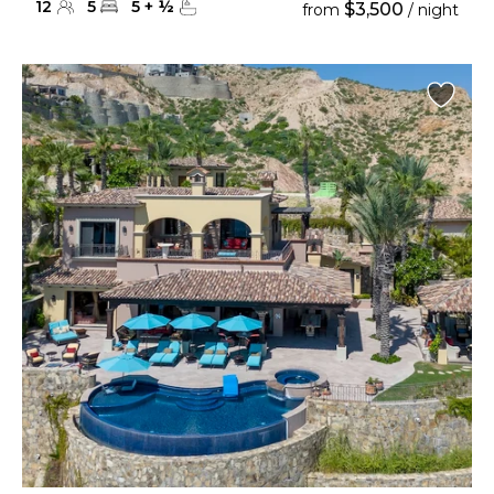
12
5
5
+
½
$3,500
from
/ night