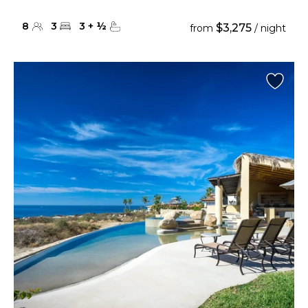
8
3
3
+
½
$3,275
from
/ night