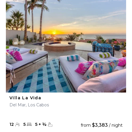
Villa La Vida
Del Mar, Los Cabos
12
5
5
+
½
$3,383
from
/ night