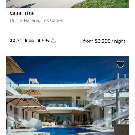
Casa Tita
Punta Ballena, Los Cabos
22
8
8
+
½
$3,295
from
/ night