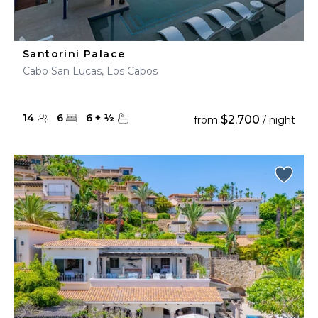
Santorini Palace
Cabo San Lucas, Los Cabos
14
6
6
+
½
$2,700
from
/ night