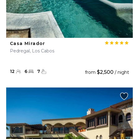
Casa Mirador
Pedregal, Los Cabos
12
6
7
$2,500
from
/ night