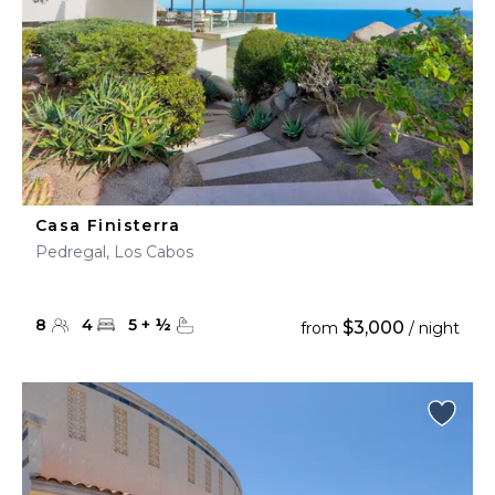
Casa Finisterra
Pedregal, Los Cabos
8
4
5
+
½
$3,000
from
/ night