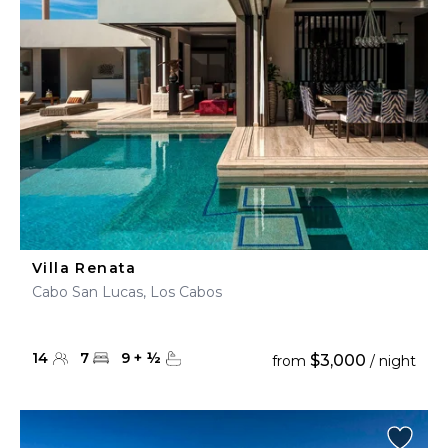
Villa Renata
Cabo San Lucas, Los Cabos
14
7
9
+
½
$3,000
from
/ night