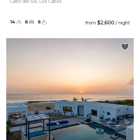
Cabo del Sol, Los Cabos
14
6
6
$2,600
from
/ night