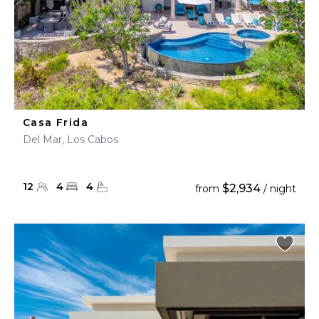
Casa Frida
Del Mar, Los Cabos
12
4
4
$2,934
from
/ night