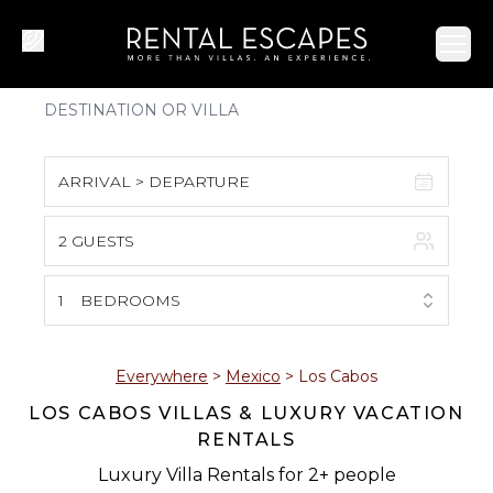
Ope
ARRIVAL > DEPARTURE
2 GUESTS
August 2026
S
M
T
W
T
F
S
1
BEDROOMS
1
2
3
4
5
6
7
8
Everywhere
>
Mexico
>
Los Cabos
LOS CABOS VILLAS & LUXURY VACATION
9
10
11
12
13
14
15
RENTALS
16
17
18
19
20
21
22
Luxury Villa Rentals for 2+ people