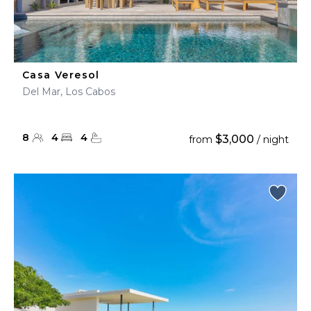
Casa Veresol
Del Mar, Los Cabos
8
4
4
$3,000
from
/ night