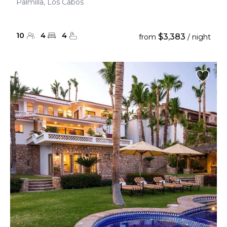
Palmilla, Los Cabos
10
4
4
$3,383
from
/ night