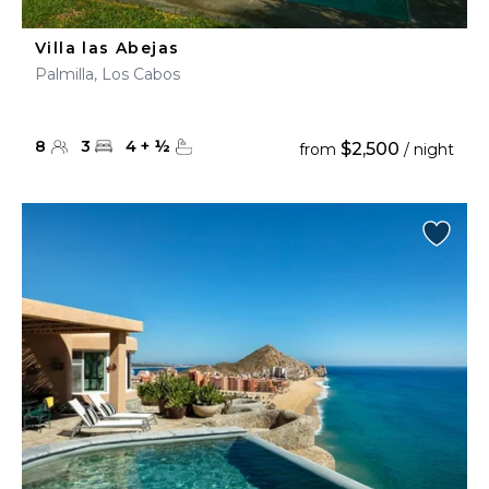
Villa las Abejas
Palmilla, Los Cabos
8
3
4
+
½
$2,500
from
/ night