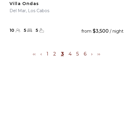
Villa Ondas
Del Mar, Los Cabos
10
5
5
$3,500
from
/ night
‹‹
‹
1
2
3
4
5
6
›
››