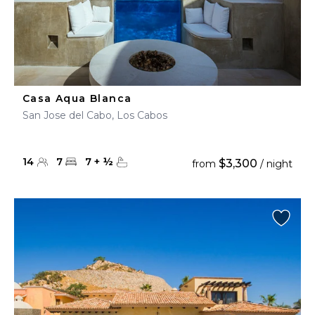
Casa Aqua Blanca
San Jose del Cabo, Los Cabos
14
7
7
+
½
$3,300
from
/ night