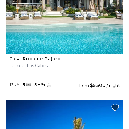
Casa Roca de Pajaro
Palmilla, Los Cabos
12
5
5
+
½
$5,500
from
/ night