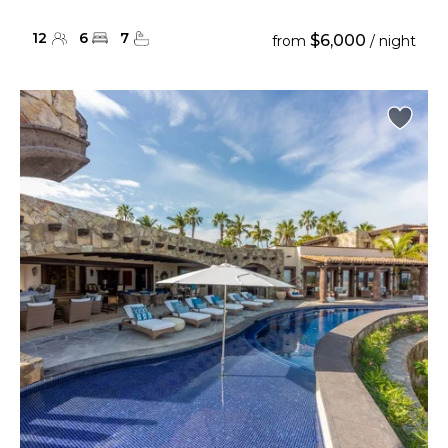
12
6
7
$6,000
from
/ night