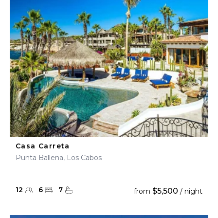
Casa Carreta
Punta Ballena, Los Cabos
12
6
7
$5,500
from
/ night