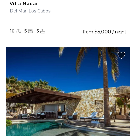
Villa Nácar
Del Mar, Los Cabos
10
5
5
$5,000
from
/ night