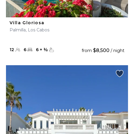
Villa Gloriosa
Palmilla, Los Cabos
12
6
6
+
½
$8,500
from
/ night