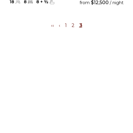
18
8
8
+
½
$12,500
from
/ night
‹‹
‹
1
2
3