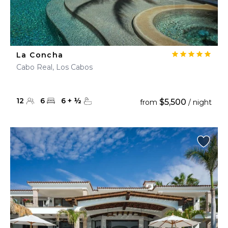
La Concha
Cabo Real, Los Cabos
12
6
6
+
½
$5,500
from
/ night