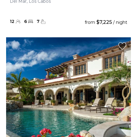
Del Mar, Los Cabos
12
6
7
$7,225
from
/ night