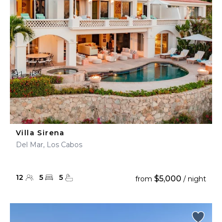
Villa Sirena
Del Mar, Los Cabos
12
5
5
$5,000
from
/ night