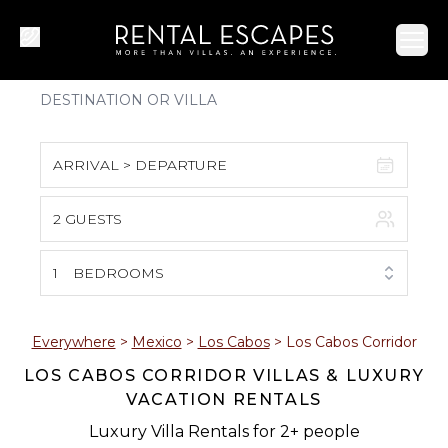
Ope
ARRIVAL > DEPARTURE
2 GUESTS
August 2026
S
M
T
W
T
F
S
1
BEDROOMS
1
2
3
4
5
6
7
8
Everywhere
>
Mexico
>
Los Cabos
>
Los Cabos Corridor
LOS CABOS CORRIDOR VILLAS & LUXURY
9
10
11
12
13
14
15
VACATION RENTALS
16
17
18
19
20
21
22
Luxury Villa Rentals for 2+ people