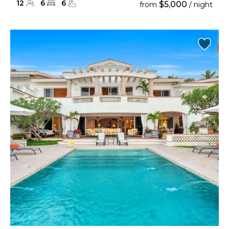
12
6
6
$5,000
from
/ night