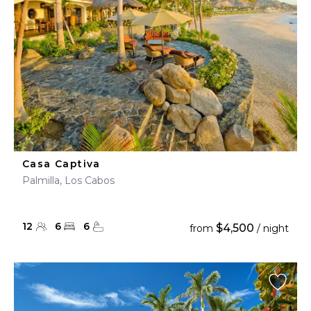
Casa Captiva
Palmilla, Los Cabos
12
6
6
$4,500
from
/ night