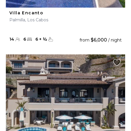
Villa Encanto
Palmilla, Los Cabos
14
6
6
+
½
$6,000
from
/ night