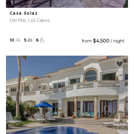
Casa Solaz
Del Mar, Los Cabos
10
5
6
$4,500
from
/ night