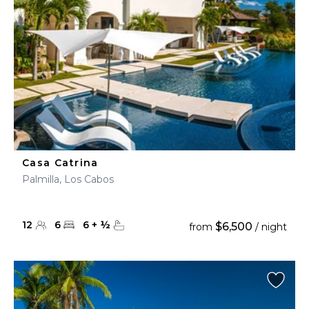
Casa Catrina
Palmilla, Los Cabos
12
6
6
+
½
$6,500
from
/ night