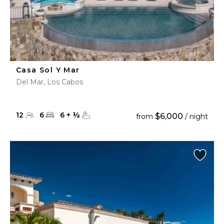
Casa Sol Y Mar
Del Mar, Los Cabos
12
6
6
+
½
$6,000
from
/ night