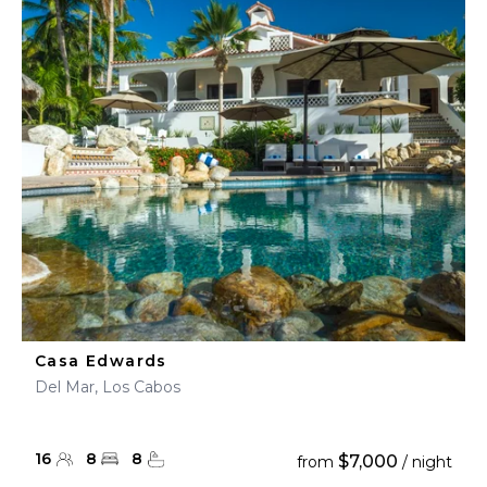
Casa Edwards
Del Mar, Los Cabos
16
8
8
$7,000
from
/ night