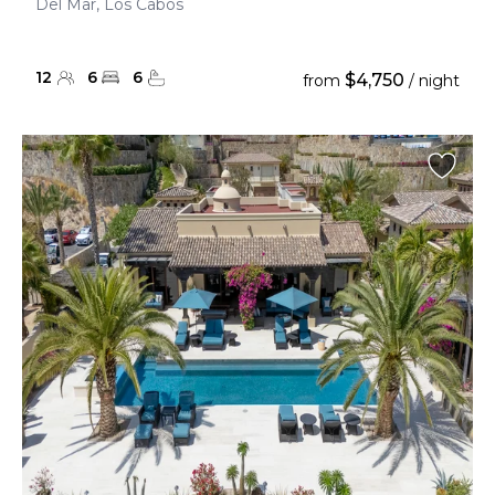
Del Mar, Los Cabos
12
6
6
$4,750
from
/ night